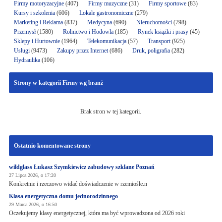
Firmy motoryzacyjne
(407)
Firmy muzyczne
(31)
Firmy sportowe
(83)
Kursy i szkolenia
(606)
Lokale gastronomiczne
(279)
Marketing i Reklama
(837)
Medycyna
(690)
Nieruchomości
(798)
Przemysł
(1580)
Rolnictwo i Hodowla
(185)
Rynek książki i prasy
(45)
Sklepy i Hurtownie
(1964)
Telekomunikacja
(57)
Transport
(925)
Usługi
(9473)
Zakupy przez Internet
(686)
Druk, poligrafia
(282)
Hydraulika
(106)
Strony w kategorii Firmy wg branż
Brak stron w tej kategorii.
Ostatnio komentowane strony
wildglass Łukasz Szymkiewicz zabudowy szklane Poznań
27 Lipca 2026, o 17:20
Konkretnie i rzeczowo widać doświadczenie w rzemiośle.n
Klasa energetyczna domu jednorodzinnego
29 Marca 2026, o 16:50
Oczekujemy klasy energetycznej, która ma być wprowadzona od 2026 roki