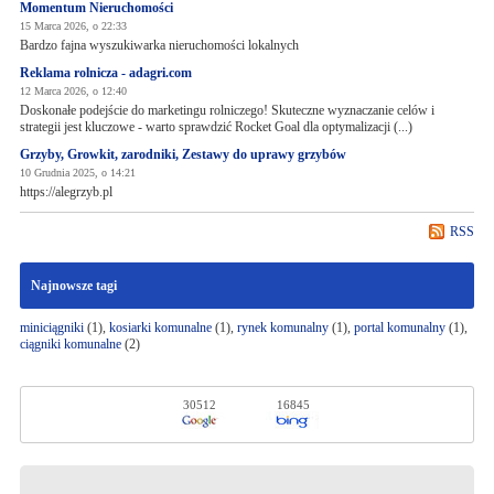
Momentum Nieruchomości
15 Marca 2026, o 22:33
Bardzo fajna wyszukiwarka nieruchomości lokalnych
Reklama rolnicza - adagri.com
12 Marca 2026, o 12:40
Doskonałe podejście do marketingu rolniczego! Skuteczne wyznaczanie celów i
strategii jest kluczowe - warto sprawdzić Rocket Goal dla optymalizacji (...)
Grzyby, Growkit, zarodniki, Zestawy do uprawy grzybów
10 Grudnia 2025, o 14:21
https://alegrzyb.pl
RSS
Najnowsze tagi
miniciągniki
(1),
kosiarki komunalne
(1),
rynek komunalny
(1),
portal komunalny
(1),
ciągniki komunalne
(2)
30512
16845