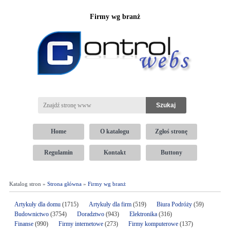
Firmy wg branż
Home
O katalogu
Zgłoś stronę
Regulamin
Kontakt
Buttony
Katalog stron »
Strona główna
»
Firmy wg branż
Artykuły dla domu
(1715)
Artykuły dla firm
(519)
Biura Podróży
(59)
Budownictwo
(3754)
Doradztwo
(943)
Elektronika
(316)
Finanse
(990)
Firmy internetowe
(273)
Firmy komputerowe
(137)