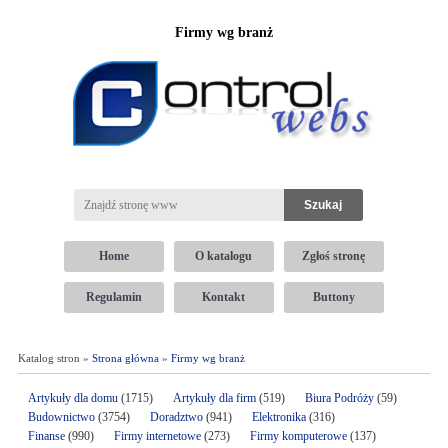
Firmy wg branż
Home
O katalogu
Zgłoś stronę
Regulamin
Kontakt
Buttony
Katalog stron »
Strona główna
»
Firmy wg branż
Artykuły dla domu
(1715)
Artykuły dla firm
(519)
Biura Podróży
(59)
Budownictwo
(3754)
Doradztwo
(941)
Elektronika
(316)
Finanse
(990)
Firmy internetowe
(273)
Firmy komputerowe
(137)