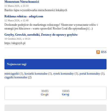
Momentum Nieruchomości
15 Marca 2026, o 22:33
Bardzo fajna wyszukiwarka nieruchomości lokalnych
Reklama rolnicza - adagri.com
12 Marca 2026, o 12:40
Doskonałe podejście do marketingu rolniczego! Skuteczne wyznaczanie celów i
strategii jest kluczowe - warto sprawdzić Rocket Goal dla optymalizacji (...)
Grzyby, Growkit, zarodniki, Zestawy do uprawy grzybów
10 Grudnia 2025, o 14:21
https://alegrzyb.pl
RSS
Najnowsze tagi
miniciągniki
(1),
kosiarki komunalne
(1),
rynek komunalny
(1),
portal komunalny
(1),
ciągniki komunalne
(2)
30485
16845