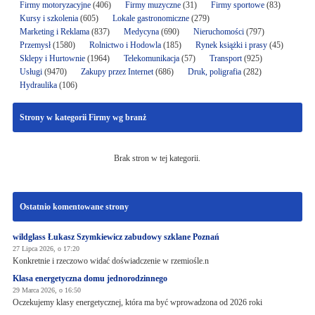
Firmy motoryzacyjne
(406)
Firmy muzyczne
(31)
Firmy sportowe
(83)
Kursy i szkolenia
(605)
Lokale gastronomiczne
(279)
Marketing i Reklama
(837)
Medycyna
(690)
Nieruchomości
(797)
Przemysł
(1580)
Rolnictwo i Hodowla
(185)
Rynek książki i prasy
(45)
Sklepy i Hurtownie
(1964)
Telekomunikacja
(57)
Transport
(925)
Usługi
(9470)
Zakupy przez Internet
(686)
Druk, poligrafia
(282)
Hydraulika
(106)
Strony w kategorii Firmy wg branż
Brak stron w tej kategorii.
Ostatnio komentowane strony
wildglass Łukasz Szymkiewicz zabudowy szklane Poznań
27 Lipca 2026, o 17:20
Konkretnie i rzeczowo widać doświadczenie w rzemiośle.n
Klasa energetyczna domu jednorodzinnego
29 Marca 2026, o 16:50
Oczekujemy klasy energetycznej, która ma być wprowadzona od 2026 roki