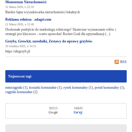
Momentum Nieruchomości
15 Marca 2026, o 22:33
Bardzo fajna wyszukiwarka nieruchomości lokalnych
Reklama rolnicza - adagri.com
12 Marca 2026, o 12:40
Doskonałe podejście do marketingu rolniczego! Skuteczne wyznaczanie celów i
strategii jest kluczowe - warto sprawdzić Rocket Goal dla optymalizacji (...)
Grzyby, Growkit, zarodniki, Zestawy do uprawy grzybów
10 Grudnia 2025, o 14:21
https://alegrzyb.pl
RSS
Najnowsze tagi
miniciągniki
(1),
kosiarki komunalne
(1),
rynek komunalny
(1),
portal komunalny
(1),
ciągniki komunalne
(2)
30515
16845