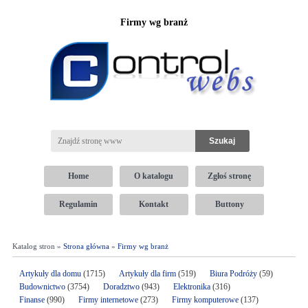
Firmy wg branż
Home
O katalogu
Zgłoś stronę
Regulamin
Kontakt
Buttony
Katalog stron »
Strona główna
»
Firmy wg branż
Artykuły dla domu
(1715)
Artykuły dla firm
(519)
Biura Podróży
(59)
Budownictwo
(3754)
Doradztwo
(943)
Elektronika
(316)
Finanse
(990)
Firmy internetowe
(273)
Firmy komputerowe
(137)