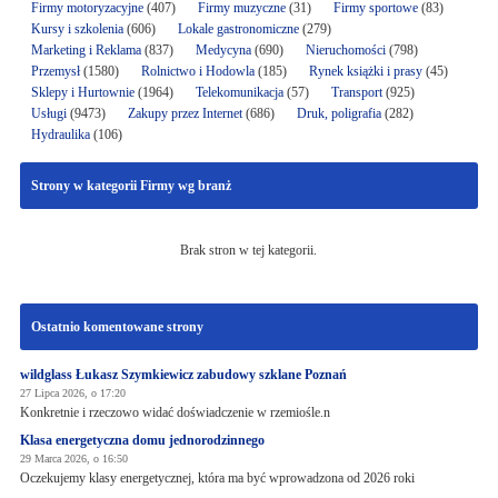
Firmy motoryzacyjne
(407)
Firmy muzyczne
(31)
Firmy sportowe
(83)
Kursy i szkolenia
(606)
Lokale gastronomiczne
(279)
Marketing i Reklama
(837)
Medycyna
(690)
Nieruchomości
(798)
Przemysł
(1580)
Rolnictwo i Hodowla
(185)
Rynek książki i prasy
(45)
Sklepy i Hurtownie
(1964)
Telekomunikacja
(57)
Transport
(925)
Usługi
(9473)
Zakupy przez Internet
(686)
Druk, poligrafia
(282)
Hydraulika
(106)
Strony w kategorii Firmy wg branż
Brak stron w tej kategorii.
Ostatnio komentowane strony
wildglass Łukasz Szymkiewicz zabudowy szklane Poznań
27 Lipca 2026, o 17:20
Konkretnie i rzeczowo widać doświadczenie w rzemiośle.n
Klasa energetyczna domu jednorodzinnego
29 Marca 2026, o 16:50
Oczekujemy klasy energetycznej, która ma być wprowadzona od 2026 roki