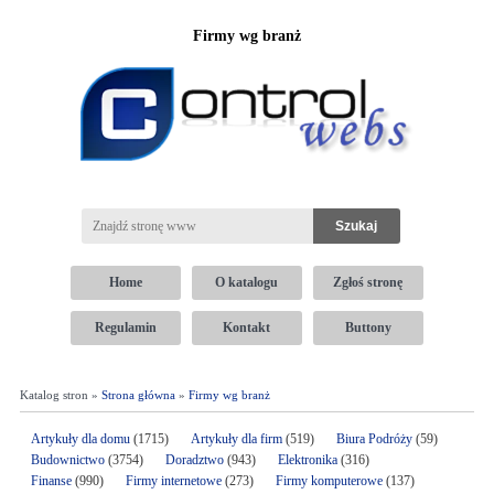
Firmy wg branż
Home
O katalogu
Zgłoś stronę
Regulamin
Kontakt
Buttony
Katalog stron »
Strona główna
»
Firmy wg branż
Artykuły dla domu
(1715)
Artykuły dla firm
(519)
Biura Podróży
(59)
Budownictwo
(3754)
Doradztwo
(943)
Elektronika
(316)
Finanse
(990)
Firmy internetowe
(273)
Firmy komputerowe
(137)