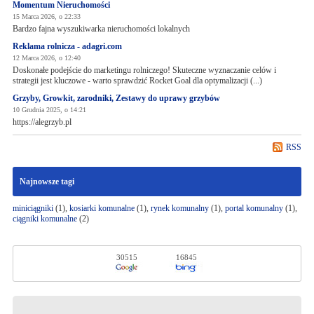
Momentum Nieruchomości
15 Marca 2026, o 22:33
Bardzo fajna wyszukiwarka nieruchomości lokalnych
Reklama rolnicza - adagri.com
12 Marca 2026, o 12:40
Doskonałe podejście do marketingu rolniczego! Skuteczne wyznaczanie celów i
strategii jest kluczowe - warto sprawdzić Rocket Goal dla optymalizacji (...)
Grzyby, Growkit, zarodniki, Zestawy do uprawy grzybów
10 Grudnia 2025, o 14:21
https://alegrzyb.pl
RSS
Najnowsze tagi
miniciągniki
(1),
kosiarki komunalne
(1),
rynek komunalny
(1),
portal komunalny
(1),
ciągniki komunalne
(2)
30515
16845