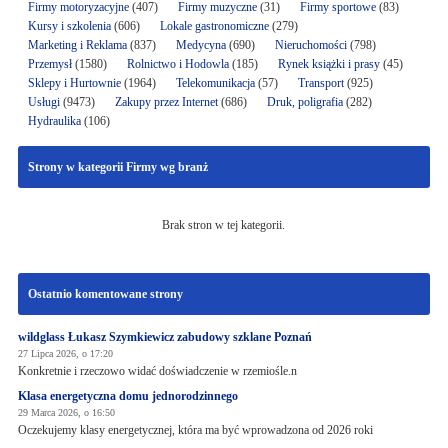
Firmy motoryzacyjne
(407)
Firmy muzyczne
(31)
Firmy sportowe
(83)
Kursy i szkolenia
(606)
Lokale gastronomiczne
(279)
Marketing i Reklama
(837)
Medycyna
(690)
Nieruchomości
(798)
Przemysł
(1580)
Rolnictwo i Hodowla
(185)
Rynek książki i prasy
(45)
Sklepy i Hurtownie
(1964)
Telekomunikacja
(57)
Transport
(925)
Usługi
(9473)
Zakupy przez Internet
(686)
Druk, poligrafia
(282)
Hydraulika
(106)
Strony w kategorii Firmy wg branż
Brak stron w tej kategorii.
Ostatnio komentowane strony
wildglass Łukasz Szymkiewicz zabudowy szklane Poznań
27 Lipca 2026, o 17:20
Konkretnie i rzeczowo widać doświadczenie w rzemiośle.n
Klasa energetyczna domu jednorodzinnego
29 Marca 2026, o 16:50
Oczekujemy klasy energetycznej, która ma być wprowadzona od 2026 roki