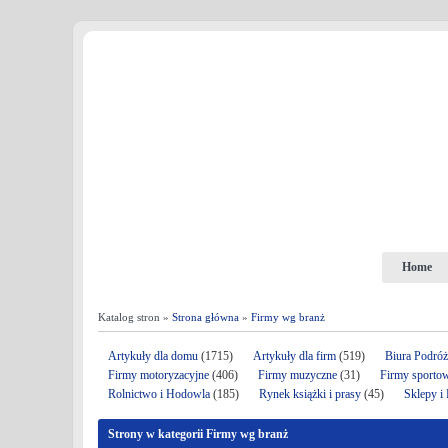
Home
Katalog stron »
Strona główna
»
Firmy wg branż
Artykuły dla domu
(1715)
Artykuły dla firm
(519)
Biura Podró
Firmy motoryzacyjne
(406)
Firmy muzyczne
(31)
Firmy sporto
Rolnictwo i Hodowla
(185)
Rynek książki i prasy
(45)
Sklepy i
Strony w kategorii Firmy wg branż