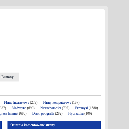
Buttony
Firmy internetowe
(273)
Firmy komputerowe
(137)
837)
Medycyna
(690)
Nieruchomości
(797)
Przemysł
(1580)
rzez Internet
(686)
Druk, poligrafia
(282)
Hydraulika
(106)
Ostatnio komentowane strony