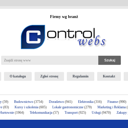
Firmy wg branż
O katalogu
Zgłoś stronę
Regulamin
Kontakt
ży
(59)
Budownictwo
(3754)
Doradztwo
(941)
Elektronika
(316)
Finanse
(990)
we
(83)
Kursy i szkolenia
(605)
Lokale gastronomiczne
(279)
Marketing i Reklama
(
 Hurtownie
(1964)
Telekomunikacja
(57)
Transport
(925)
Usługi
(9470)
Zakupy p