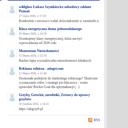
wildglass Łukasz Szymkiewicz zabudowy szklane
Poznań
27 Lipca 2026, o 17:20
Konkretnie i rzeczowo widać doświadczenie w rzemiośle.n
Klasa energetyczna domu jednorodzinnego
29 Marca 2026, o 16:50
Oczekujemy klasy energetycznej, która ma być
wprowadzona od 2026 roki
Momentum Nieruchomości
15 Marca 2026, o 22:33
Bardzo fajna wyszukiwarka nieruchomości lokalnych
Reklama rolnicza - adagri.com
12 Marca 2026, o 12:40
Doskonałe podejście do marketingu rolniczego! Skuteczne
wyznaczanie celów i strategii jest kluczowe - warto
sprawdzić Rocket Goal dla optymalizacji (...)
Grzyby, Growkit, zarodniki, Zestawy do uprawy
grzybów
10 Grudnia 2025, o 14:21
https://alegrzyb.pl
RSS