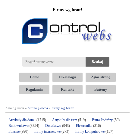
Firmy wg branż
Home
O katalogu
Zgłoś stronę
Regulamin
Kontakt
Buttony
Katalog stron »
Strona główna
»
Firmy wg branż
Artykuły dla domu
(1715)
Artykuły dla firm
(519)
Biura Podróży
(59)
Budownictwo
(3754)
Doradztwo
(943)
Elektronika
(316)
Finanse
(990)
Firmy internetowe
(273)
Firmy komputerowe
(137)