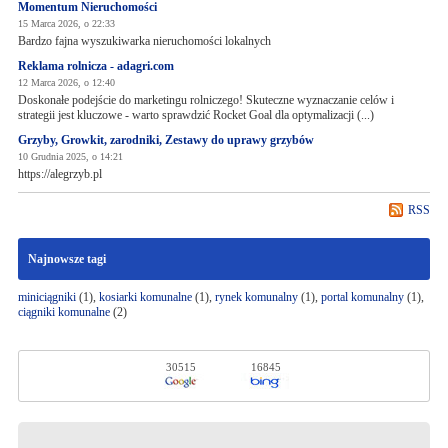
Momentum Nieruchomości
15 Marca 2026, o 22:33
Bardzo fajna wyszukiwarka nieruchomości lokalnych
Reklama rolnicza - adagri.com
12 Marca 2026, o 12:40
Doskonałe podejście do marketingu rolniczego! Skuteczne wyznaczanie celów i
strategii jest kluczowe - warto sprawdzić Rocket Goal dla optymalizacji (...)
Grzyby, Growkit, zarodniki, Zestawy do uprawy grzybów
10 Grudnia 2025, o 14:21
https://alegrzyb.pl
RSS
Najnowsze tagi
miniciągniki
(1),
kosiarki komunalne
(1),
rynek komunalny
(1),
portal komunalny
(1),
ciągniki komunalne
(2)
30515
16845