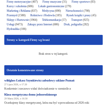
Firmy motoryzacyjne
(407)
Firmy muzyczne
(31)
Firmy sportowe
(83)
Kursy i szkolenia
(606)
Lokale gastronomiczne
(279)
Marketing i Reklama
(837)
Medycyna
(690)
Nieruchomości
(798)
Przemysł
(1580)
Rolnictwo i Hodowla
(185)
Rynek książki i prasy
(45)
Sklepy i Hurtownie
(1964)
Telekomunikacja
(57)
Transport
(925)
Usługi
(9473)
Zakupy przez Internet
(686)
Druk, poligrafia
(282)
Hydraulika
(106)
Strony w kategorii Firmy wg branż
Brak stron w tej kategorii.
Ostatnio komentowane strony
wildglass Łukasz Szymkiewicz zabudowy szklane Poznań
27 Lipca 2026, o 17:20
Konkretnie i rzeczowo widać doświadczenie w rzemiośle.n
Klasa energetyczna domu jednorodzinnego
29 Marca 2026, o 16:50
Oczekujemy klasy energetycznej, która ma być wprowadzona od 2026 roki