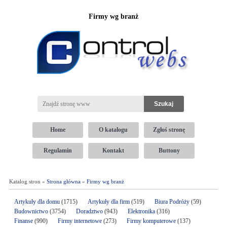
Firmy wg branż
Home
O katalogu
Zgłoś stronę
Regulamin
Kontakt
Buttony
Katalog stron »
Strona główna
»
Firmy wg branż
Artykuły dla domu
(1715)
Artykuły dla firm
(519)
Biura Podróży
(59)
Budownictwo
(3754)
Doradztwo
(943)
Elektronika
(316)
Finanse
(990)
Firmy internetowe
(273)
Firmy komputerowe
(137)