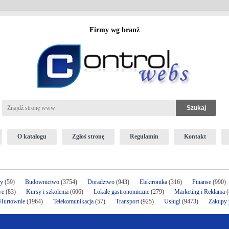
Firmy wg branż
O katalogu
Zgłoś stronę
Regulamin
Kontakt
ży
(59)
Budownictwo
(3754)
Doradztwo
(943)
Elektronika
(316)
Finanse
(990)
we
(83)
Kursy i szkolenia
(606)
Lokale gastronomiczne
(279)
Marketing i Reklama
(
 Hurtownie
(1964)
Telekomunikacja
(57)
Transport
(925)
Usługi
(9473)
Zakupy p