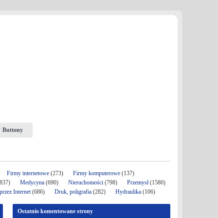
Buttony
Firmy internetowe
(273)
Firmy komputerowe
(137)
837)
Medycyna
(690)
Nieruchomości
(798)
Przemysł
(1580)
rzez Internet
(686)
Druk, poligrafia
(282)
Hydraulika
(106)
Ostatnio komentowane strony