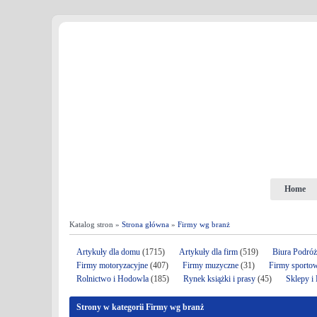
Home
Katalog stron »
Strona główna
»
Firmy wg branż
Artykuły dla domu
(1715)
Artykuły dla firm
(519)
Biura Podró
Firmy motoryzacyjne
(407)
Firmy muzyczne
(31)
Firmy sporto
Rolnictwo i Hodowla
(185)
Rynek książki i prasy
(45)
Sklepy i
Strony w kategorii Firmy wg branż