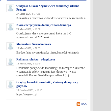
wildglass Łukasz Szymkiewicz zabudowy szklane
Poznań
27 Lipca 2026, o 17:20
Konkretnie i rzeczowo widać doświadczenie w rzemiośle.n
Klasa energetyczna domu jednorodzinnego
29 Marca 2026, o 16:50
Oczekujemy klasy energetycznej, która ma być
wprowadzona od 2026 roki
Momentum Nieruchomości
15 Marca 2026, o 22:33
Bardzo fajna wyszukiwarka nieruchomości lokalnych
Reklama rolnicza - adagri.com
12 Marca 2026, o 12:40
Doskonałe podejście do marketingu rolniczego! Skuteczne
wyznaczanie celów i strategii jest kluczowe - warto
sprawdzić Rocket Goal dla optymalizacji (...)
Grzyby, Growkit, zarodniki, Zestawy do uprawy
grzybów
10 Grudnia 2025, o 14:21
https://alegrzyb.pl
RSS