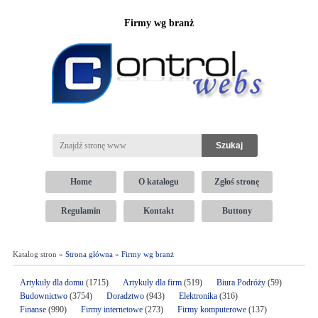
Firmy wg branż
Home
O katalogu
Zgłoś stronę
Regulamin
Kontakt
Buttony
Katalog stron »
Strona główna
»
Firmy wg branż
Artykuły dla domu
(1715)
Artykuły dla firm
(519)
Biura Podróży
(59)
Budownictwo
(3754)
Doradztwo
(943)
Elektronika
(316)
Finanse
(990)
Firmy internetowe
(273)
Firmy komputerowe
(137)