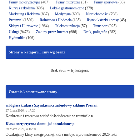
Firmy motoryzacyjne
(407)
Firmy muzyczne
(31)
Firmy sportowe
(83)
Kursy i szkolenia
(606)
Lokale gastronomiczne
(279)
Marketing i Reklama
(837)
Medycyna
(690)
Nieruchomości
(798)
Przemysł
(1580)
Rolnictwo i Hodowla
(185)
Rynek książki i prasy
(45)
Sklepy i Hurtownie
(1964)
Telekomunikacja
(57)
Transport
(925)
Usługi
(9473)
Zakupy przez Internet
(686)
Druk, poligrafia
(282)
Hydraulika
(106)
Strony w kategorii Firmy wg branż
Brak stron w tej kategorii.
Ostatnio komentowane strony
wildglass Łukasz Szymkiewicz zabudowy szklane Poznań
27 Lipca 2026, o 17:20
Konkretnie i rzeczowo widać doświadczenie w rzemiośle.n
Klasa energetyczna domu jednorodzinnego
29 Marca 2026, o 16:50
Oczekujemy klasy energetycznej, która ma być wprowadzona od 2026 roki