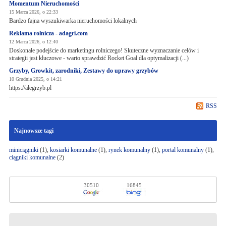
Momentum Nieruchomości
15 Marca 2026, o 22:33
Bardzo fajna wyszukiwarka nieruchomości lokalnych
Reklama rolnicza - adagri.com
12 Marca 2026, o 12:40
Doskonałe podejście do marketingu rolniczego! Skuteczne wyznaczanie celów i
strategii jest kluczowe - warto sprawdzić Rocket Goal dla optymalizacji (...)
Grzyby, Growkit, zarodniki, Zestawy do uprawy grzybów
10 Grudnia 2025, o 14:21
https://alegrzyb.pl
RSS
Najnowsze tagi
miniciągniki
(1),
kosiarki komunalne
(1),
rynek komunalny
(1),
portal komunalny
(1),
ciągniki komunalne
(2)
30510
16845