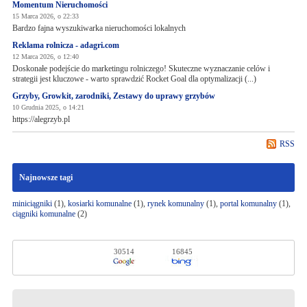
Momentum Nieruchomości
15 Marca 2026, o 22:33
Bardzo fajna wyszukiwarka nieruchomości lokalnych
Reklama rolnicza - adagri.com
12 Marca 2026, o 12:40
Doskonałe podejście do marketingu rolniczego! Skuteczne wyznaczanie celów i
strategii jest kluczowe - warto sprawdzić Rocket Goal dla optymalizacji (...)
Grzyby, Growkit, zarodniki, Zestawy do uprawy grzybów
10 Grudnia 2025, o 14:21
https://alegrzyb.pl
RSS
Najnowsze tagi
miniciągniki
(1),
kosiarki komunalne
(1),
rynek komunalny
(1),
portal komunalny
(1),
ciągniki komunalne
(2)
30514
16845