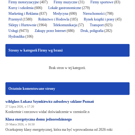
Firmy motoryzacyjne
(407)
Firmy muzyczne
(31)
Firmy sportowe
(83)
Kursy i szkolenia
(606)
Lokale gastronomiczne
(279)
Marketing i Reklama
(837)
Medycyna
(690)
Nieruchomości
(798)
Przemysł
(1580)
Rolnictwo i Hodowla
(185)
Rynek książki i prasy
(45)
Sklepy i Hurtownie
(1964)
Telekomunikacja
(57)
Transport
(925)
Usługi
(9473)
Zakupy przez Internet
(686)
Druk, poligrafia
(282)
Hydraulika
(106)
Strony w kategorii Firmy wg branż
Brak stron w tej kategorii.
Ostatnio komentowane strony
wildglass Łukasz Szymkiewicz zabudowy szklane Poznań
27 Lipca 2026, o 17:20
Konkretnie i rzeczowo widać doświadczenie w rzemiośle.n
Klasa energetyczna domu jednorodzinnego
29 Marca 2026, o 16:50
Oczekujemy klasy energetycznej, która ma być wprowadzona od 2026 roki