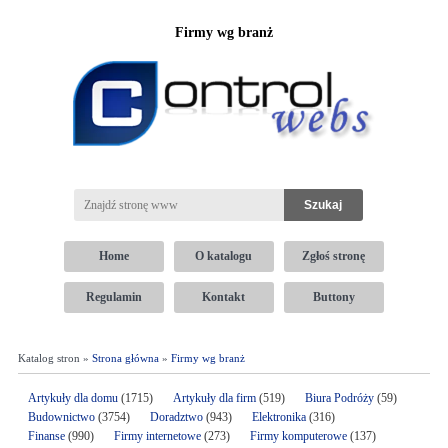
Firmy wg branż
Home
O katalogu
Zgłoś stronę
Regulamin
Kontakt
Buttony
Katalog stron »
Strona główna
»
Firmy wg branż
Artykuły dla domu
(1715)
Artykuły dla firm
(519)
Biura Podróży
(59)
Budownictwo
(3754)
Doradztwo
(943)
Elektronika
(316)
Finanse
(990)
Firmy internetowe
(273)
Firmy komputerowe
(137)