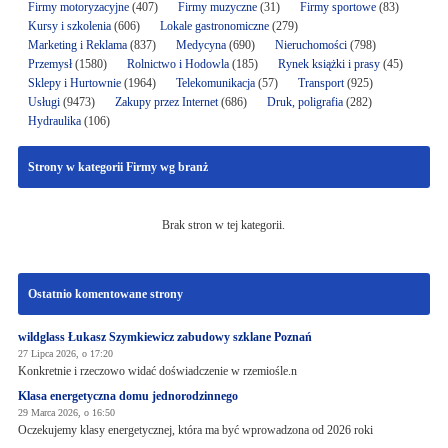
Firmy motoryzacyjne
(407)
Firmy muzyczne
(31)
Firmy sportowe
(83)
Kursy i szkolenia
(606)
Lokale gastronomiczne
(279)
Marketing i Reklama
(837)
Medycyna
(690)
Nieruchomości
(798)
Przemysł
(1580)
Rolnictwo i Hodowla
(185)
Rynek książki i prasy
(45)
Sklepy i Hurtownie
(1964)
Telekomunikacja
(57)
Transport
(925)
Usługi
(9473)
Zakupy przez Internet
(686)
Druk, poligrafia
(282)
Hydraulika
(106)
Strony w kategorii Firmy wg branż
Brak stron w tej kategorii.
Ostatnio komentowane strony
wildglass Łukasz Szymkiewicz zabudowy szklane Poznań
27 Lipca 2026, o 17:20
Konkretnie i rzeczowo widać doświadczenie w rzemiośle.n
Klasa energetyczna domu jednorodzinnego
29 Marca 2026, o 16:50
Oczekujemy klasy energetycznej, która ma być wprowadzona od 2026 roki