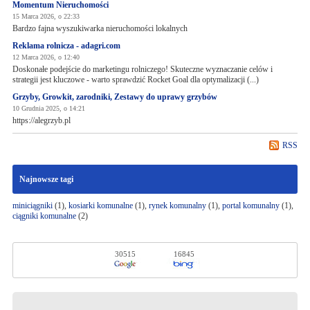
Momentum Nieruchomości
15 Marca 2026, o 22:33
Bardzo fajna wyszukiwarka nieruchomości lokalnych
Reklama rolnicza - adagri.com
12 Marca 2026, o 12:40
Doskonałe podejście do marketingu rolniczego! Skuteczne wyznaczanie celów i
strategii jest kluczowe - warto sprawdzić Rocket Goal dla optymalizacji (...)
Grzyby, Growkit, zarodniki, Zestawy do uprawy grzybów
10 Grudnia 2025, o 14:21
https://alegrzyb.pl
RSS
Najnowsze tagi
miniciągniki
(1),
kosiarki komunalne
(1),
rynek komunalny
(1),
portal komunalny
(1),
ciągniki komunalne
(2)
30515
16845