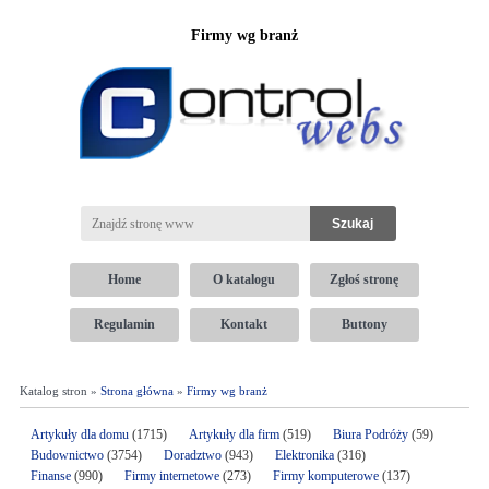
Firmy wg branż
Home
O katalogu
Zgłoś stronę
Regulamin
Kontakt
Buttony
Katalog stron »
Strona główna
»
Firmy wg branż
Artykuły dla domu
(1715)
Artykuły dla firm
(519)
Biura Podróży
(59)
Budownictwo
(3754)
Doradztwo
(943)
Elektronika
(316)
Finanse
(990)
Firmy internetowe
(273)
Firmy komputerowe
(137)