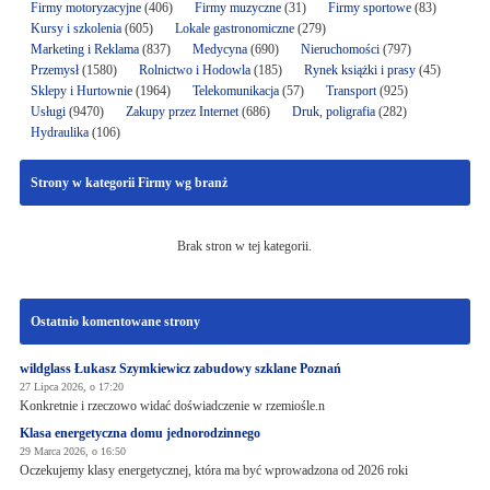
Firmy motoryzacyjne
(406)
Firmy muzyczne
(31)
Firmy sportowe
(83)
Kursy i szkolenia
(605)
Lokale gastronomiczne
(279)
Marketing i Reklama
(837)
Medycyna
(690)
Nieruchomości
(797)
Przemysł
(1580)
Rolnictwo i Hodowla
(185)
Rynek książki i prasy
(45)
Sklepy i Hurtownie
(1964)
Telekomunikacja
(57)
Transport
(925)
Usługi
(9470)
Zakupy przez Internet
(686)
Druk, poligrafia
(282)
Hydraulika
(106)
Strony w kategorii Firmy wg branż
Brak stron w tej kategorii.
Ostatnio komentowane strony
wildglass Łukasz Szymkiewicz zabudowy szklane Poznań
27 Lipca 2026, o 17:20
Konkretnie i rzeczowo widać doświadczenie w rzemiośle.n
Klasa energetyczna domu jednorodzinnego
29 Marca 2026, o 16:50
Oczekujemy klasy energetycznej, która ma być wprowadzona od 2026 roki