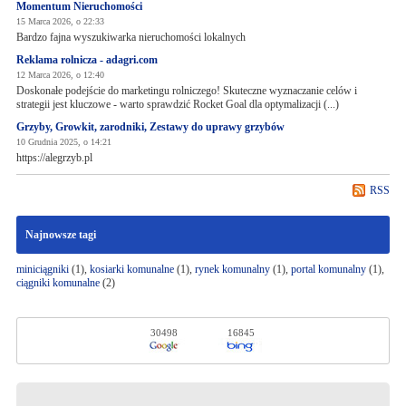
Momentum Nieruchomości
15 Marca 2026, o 22:33
Bardzo fajna wyszukiwarka nieruchomości lokalnych
Reklama rolnicza - adagri.com
12 Marca 2026, o 12:40
Doskonałe podejście do marketingu rolniczego! Skuteczne wyznaczanie celów i
strategii jest kluczowe - warto sprawdzić Rocket Goal dla optymalizacji (...)
Grzyby, Growkit, zarodniki, Zestawy do uprawy grzybów
10 Grudnia 2025, o 14:21
https://alegrzyb.pl
RSS
Najnowsze tagi
miniciągniki
(1),
kosiarki komunalne
(1),
rynek komunalny
(1),
portal komunalny
(1),
ciągniki komunalne
(2)
30498
16845