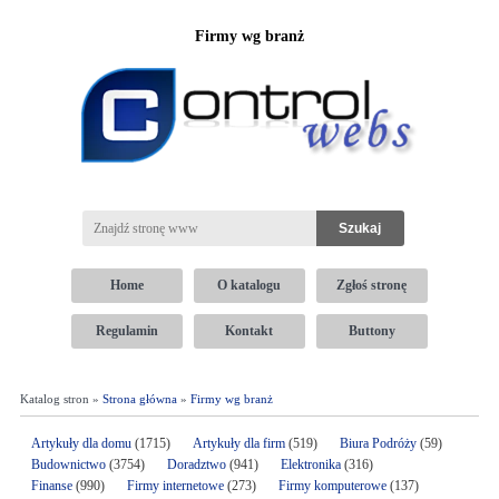
Firmy wg branż
Home
O katalogu
Zgłoś stronę
Regulamin
Kontakt
Buttony
Katalog stron »
Strona główna
»
Firmy wg branż
Artykuły dla domu
(1715)
Artykuły dla firm
(519)
Biura Podróży
(59)
Budownictwo
(3754)
Doradztwo
(941)
Elektronika
(316)
Finanse
(990)
Firmy internetowe
(273)
Firmy komputerowe
(137)