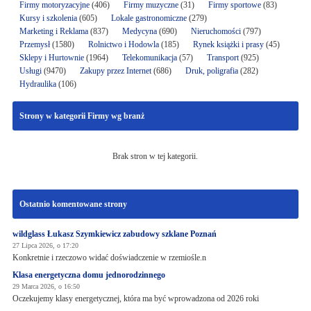
Firmy motoryzacyjne
(406)
Firmy muzyczne
(31)
Firmy sportowe
(83)
Kursy i szkolenia
(605)
Lokale gastronomiczne
(279)
Marketing i Reklama
(837)
Medycyna
(690)
Nieruchomości
(797)
Przemysł
(1580)
Rolnictwo i Hodowla
(185)
Rynek książki i prasy
(45)
Sklepy i Hurtownie
(1964)
Telekomunikacja
(57)
Transport
(925)
Usługi
(9470)
Zakupy przez Internet
(686)
Druk, poligrafia
(282)
Hydraulika
(106)
Strony w kategorii Firmy wg branż
Brak stron w tej kategorii.
Ostatnio komentowane strony
wildglass Łukasz Szymkiewicz zabudowy szklane Poznań
27 Lipca 2026, o 17:20
Konkretnie i rzeczowo widać doświadczenie w rzemiośle.n
Klasa energetyczna domu jednorodzinnego
29 Marca 2026, o 16:50
Oczekujemy klasy energetycznej, która ma być wprowadzona od 2026 roki