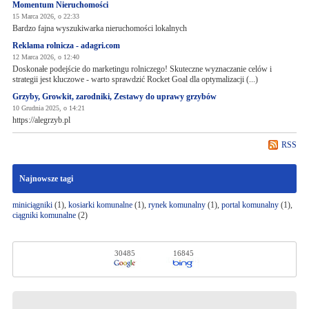
Momentum Nieruchomości
15 Marca 2026, o 22:33
Bardzo fajna wyszukiwarka nieruchomości lokalnych
Reklama rolnicza - adagri.com
12 Marca 2026, o 12:40
Doskonałe podejście do marketingu rolniczego! Skuteczne wyznaczanie celów i
strategii jest kluczowe - warto sprawdzić Rocket Goal dla optymalizacji (...)
Grzyby, Growkit, zarodniki, Zestawy do uprawy grzybów
10 Grudnia 2025, o 14:21
https://alegrzyb.pl
RSS
Najnowsze tagi
miniciągniki
(1),
kosiarki komunalne
(1),
rynek komunalny
(1),
portal komunalny
(1),
ciągniki komunalne
(2)
30485
16845