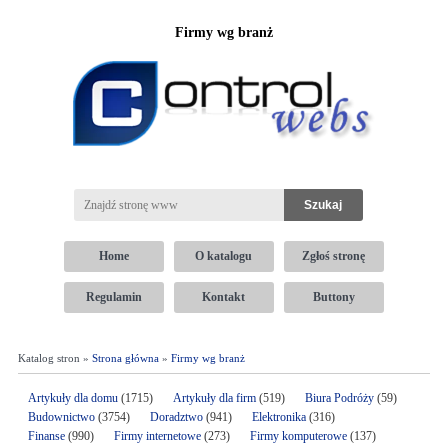
Firmy wg branż
Home
O katalogu
Zgłoś stronę
Regulamin
Kontakt
Buttony
Katalog stron »
Strona główna
»
Firmy wg branż
Artykuły dla domu
(1715)
Artykuły dla firm
(519)
Biura Podróży
(59)
Budownictwo
(3754)
Doradztwo
(941)
Elektronika
(316)
Finanse
(990)
Firmy internetowe
(273)
Firmy komputerowe
(137)