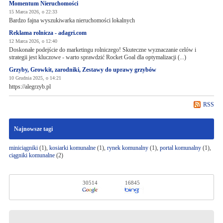
Momentum Nieruchomości
15 Marca 2026, o 22:33
Bardzo fajna wyszukiwarka nieruchomości lokalnych
Reklama rolnicza - adagri.com
12 Marca 2026, o 12:40
Doskonałe podejście do marketingu rolniczego! Skuteczne wyznaczanie celów i
strategii jest kluczowe - warto sprawdzić Rocket Goal dla optymalizacji (...)
Grzyby, Growkit, zarodniki, Zestawy do uprawy grzybów
10 Grudnia 2025, o 14:21
https://alegrzyb.pl
RSS
Najnowsze tagi
miniciągniki
(1),
kosiarki komunalne
(1),
rynek komunalny
(1),
portal komunalny
(1),
ciągniki komunalne
(2)
30514
16845