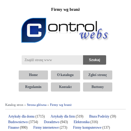
Firmy wg branż
Home
O katalogu
Zgłoś stronę
Regulamin
Kontakt
Buttony
Katalog stron »
Strona główna
»
Firmy wg branż
Artykuły dla domu
(1715)
Artykuły dla firm
(519)
Biura Podróży
(59)
Budownictwo
(3754)
Doradztwo
(943)
Elektronika
(316)
Finanse
(990)
Firmy internetowe
(273)
Firmy komputerowe
(137)