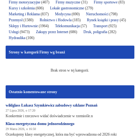
Firmy motoryzacyjne
(407)
Firmy muzyczne
(31)
Firmy sportowe
(83)
Kursy i szkolenia
(606)
Lokale gastronomiczne
(279)
Marketing i Reklama
(837)
Medycyna
(690)
Nieruchomości
(798)
Przemysł
(1580)
Rolnictwo i Hodowla
(185)
Rynek książki i prasy
(45)
Sklepy i Hurtownie
(1964)
Telekomunikacja
(57)
Transport
(925)
Usługi
(9473)
Zakupy przez Internet
(686)
Druk, poligrafia
(282)
Hydraulika
(106)
Strony w kategorii Firmy wg branż
Brak stron w tej kategorii.
Ostatnio komentowane strony
wildglass Łukasz Szymkiewicz zabudowy szklane Poznań
27 Lipca 2026, o 17:20
Konkretnie i rzeczowo widać doświadczenie w rzemiośle.n
Klasa energetyczna domu jednorodzinnego
29 Marca 2026, o 16:50
Oczekujemy klasy energetycznej, która ma być wprowadzona od 2026 roki