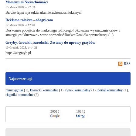
Momentum Nieruchomości
15 Marca 2026, o 22:33
Bardzo fajna wyszukiwarka nieruchomości lokalnych
Reklama rolnicza - adagri.com
12 Marca 2026, o 12:40
Doskonałe podejście do marketingu rolniczego! Skuteczne wyznaczanie celów i
strategii jest kluczowe - warto sprawdzić Rocket Goal dla optymalizacji (...)
Grzyby, Growkit, zarodniki, Zestawy do uprawy grzybów
10 Grudnia 2025, o 14:21
https://alegrzyb.pl
RSS
Najnowsze tagi
miniciągniki
(1),
kosiarki komunalne
(1),
rynek komunalny
(1),
portal komunalny
(1),
ciągniki komunalne
(2)
30515
16845