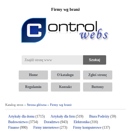
Firmy wg branż
Home
O katalogu
Zgłoś stronę
Regulamin
Kontakt
Buttony
Katalog stron »
Strona główna
»
Firmy wg branż
Artykuły dla domu
(1715)
Artykuły dla firm
(519)
Biura Podróży
(59)
Budownictwo
(3754)
Doradztwo
(943)
Elektronika
(316)
Finanse
(990)
Firmy internetowe
(273)
Firmy komputerowe
(137)