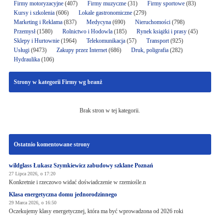
Firmy motoryzacyjne
(407)
Firmy muzyczne
(31)
Firmy sportowe
(83)
Kursy i szkolenia
(606)
Lokale gastronomiczne
(279)
Marketing i Reklama
(837)
Medycyna
(690)
Nieruchomości
(798)
Przemysł
(1580)
Rolnictwo i Hodowla
(185)
Rynek książki i prasy
(45)
Sklepy i Hurtownie
(1964)
Telekomunikacja
(57)
Transport
(925)
Usługi
(9473)
Zakupy przez Internet
(686)
Druk, poligrafia
(282)
Hydraulika
(106)
Strony w kategorii Firmy wg branż
Brak stron w tej kategorii.
Ostatnio komentowane strony
wildglass Łukasz Szymkiewicz zabudowy szklane Poznań
27 Lipca 2026, o 17:20
Konkretnie i rzeczowo widać doświadczenie w rzemiośle.n
Klasa energetyczna domu jednorodzinnego
29 Marca 2026, o 16:50
Oczekujemy klasy energetycznej, która ma być wprowadzona od 2026 roki