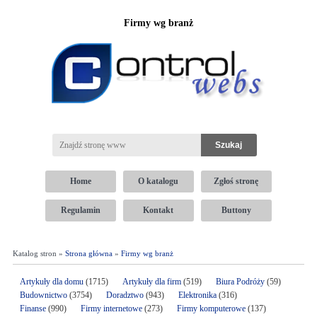
Firmy wg branż
Home
O katalogu
Zgłoś stronę
Regulamin
Kontakt
Buttony
Katalog stron »
Strona główna
»
Firmy wg branż
Artykuły dla domu
(1715)
Artykuły dla firm
(519)
Biura Podróży
(59)
Budownictwo
(3754)
Doradztwo
(943)
Elektronika
(316)
Finanse
(990)
Firmy internetowe
(273)
Firmy komputerowe
(137)