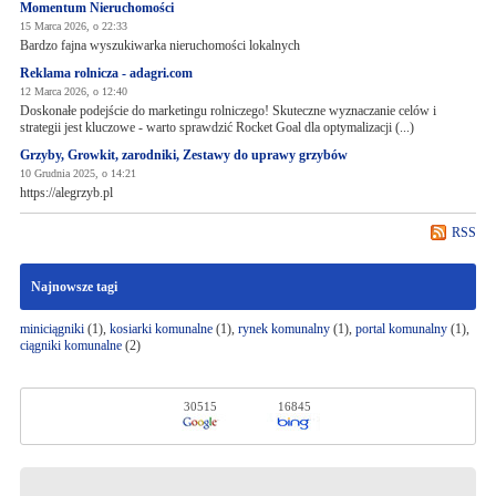
Momentum Nieruchomości
15 Marca 2026, o 22:33
Bardzo fajna wyszukiwarka nieruchomości lokalnych
Reklama rolnicza - adagri.com
12 Marca 2026, o 12:40
Doskonałe podejście do marketingu rolniczego! Skuteczne wyznaczanie celów i
strategii jest kluczowe - warto sprawdzić Rocket Goal dla optymalizacji (...)
Grzyby, Growkit, zarodniki, Zestawy do uprawy grzybów
10 Grudnia 2025, o 14:21
https://alegrzyb.pl
RSS
Najnowsze tagi
miniciągniki
(1),
kosiarki komunalne
(1),
rynek komunalny
(1),
portal komunalny
(1),
ciągniki komunalne
(2)
30515
16845