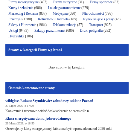
Firmy motoryzacyjne
(407)
Firmy muzyczne
(31)
Firmy sportowe
(83)
Kursy i szkolenia
(606)
Lokale gastronomiczne
(279)
Marketing i Reklama
(837)
Medycyna
(690)
Nieruchomości
(798)
Przemysł
(1580)
Rolnictwo i Hodowla
(185)
Rynek książki i prasy
(45)
Sklepy i Hurtownie
(1964)
Telekomunikacja
(57)
Transport
(925)
Usługi
(9473)
Zakupy przez Internet
(686)
Druk, poligrafia
(282)
Hydraulika
(106)
Strony w kategorii Firmy wg branż
Brak stron w tej kategorii.
Ostatnio komentowane strony
wildglass Łukasz Szymkiewicz zabudowy szklane Poznań
27 Lipca 2026, o 17:20
Konkretnie i rzeczowo widać doświadczenie w rzemiośle.n
Klasa energetyczna domu jednorodzinnego
29 Marca 2026, o 16:50
Oczekujemy klasy energetycznej, która ma być wprowadzona od 2026 roki