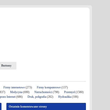
Buttony
Firmy internetowe
(273)
Firmy komputerowe
(137)
837)
Medycyna
(690)
Nieruchomości
(798)
Przemysł
(1580)
rzez Internet
(686)
Druk, poligrafia
(282)
Hydraulika
(106)
Ostatnio komentowane strony