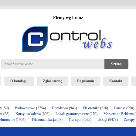
Firmy wg branż
O katalogu
Zgłoś stronę
Regulamin
Kontakt
ży
(59)
Budownictwo
(3754)
Doradztwo
(943)
Elektronika
(316)
Finanse
(990)
we
(83)
Kursy i szkolenia
(606)
Lokale gastronomiczne
(279)
Marketing i Reklama
(
 Hurtownie
(1964)
Telekomunikacja
(57)
Transport
(925)
Usługi
(9473)
Zakupy p