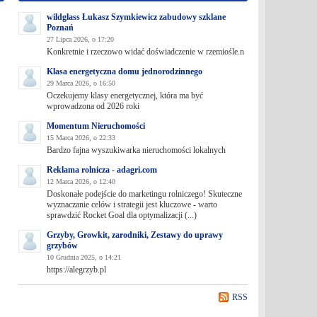
wildglass Łukasz Szymkiewicz zabudowy szklane
Poznań
27 Lipca 2026, o 17:20
Konkretnie i rzeczowo widać doświadczenie w rzemiośle.n
Klasa energetyczna domu jednorodzinnego
29 Marca 2026, o 16:50
Oczekujemy klasy energetycznej, która ma być
wprowadzona od 2026 roki
Momentum Nieruchomości
15 Marca 2026, o 22:33
Bardzo fajna wyszukiwarka nieruchomości lokalnych
Reklama rolnicza - adagri.com
12 Marca 2026, o 12:40
Doskonałe podejście do marketingu rolniczego! Skuteczne
wyznaczanie celów i strategii jest kluczowe - warto
sprawdzić Rocket Goal dla optymalizacji (...)
Grzyby, Growkit, zarodniki, Zestawy do uprawy
grzybów
10 Grudnia 2025, o 14:21
https://alegrzyb.pl
RSS