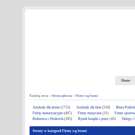
Home
Katalog stron »
Strona główna
»
Firmy wg branż
Artykuły dla domu
(1715)
Artykuły dla firm
(519)
Biura Podró
Firmy motoryzacyjne
(407)
Firmy muzyczne
(31)
Firmy sporto
Rolnictwo i Hodowla
(185)
Rynek książki i prasy
(45)
Sklepy i
Strony w kategorii Firmy wg branż