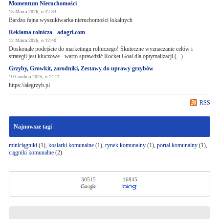
Momentum Nieruchomości
15 Marca 2026, o 22:33
Bardzo fajna wyszukiwarka nieruchomości lokalnych
Reklama rolnicza - adagri.com
12 Marca 2026, o 12:40
Doskonałe podejście do marketingu rolniczego! Skuteczne wyznaczanie celów i
strategii jest kluczowe - warto sprawdzić Rocket Goal dla optymalizacji (...)
Grzyby, Growkit, zarodniki, Zestawy do uprawy grzybów
10 Grudnia 2025, o 14:21
https://alegrzyb.pl
RSS
Najnowsze tagi
miniciągniki
(1),
kosiarki komunalne
(1),
rynek komunalny
(1),
portal komunalny
(1),
ciągniki komunalne
(2)
30515
16845