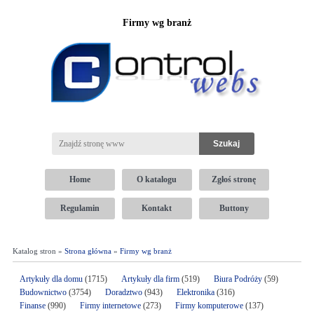
Firmy wg branż
Home
O katalogu
Zgłoś stronę
Regulamin
Kontakt
Buttony
Katalog stron »
Strona główna
»
Firmy wg branż
Artykuły dla domu
(1715)
Artykuły dla firm
(519)
Biura Podróży
(59)
Budownictwo
(3754)
Doradztwo
(943)
Elektronika
(316)
Finanse
(990)
Firmy internetowe
(273)
Firmy komputerowe
(137)