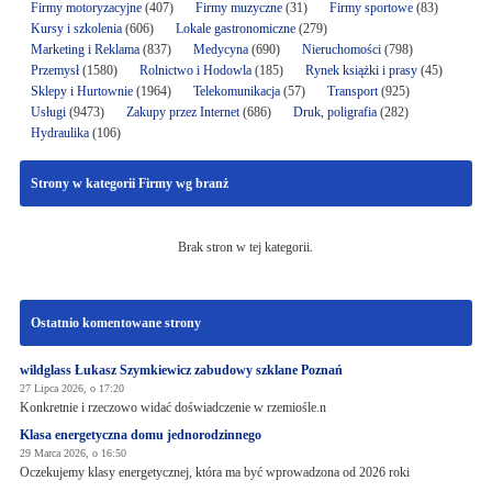
Firmy motoryzacyjne
(407)
Firmy muzyczne
(31)
Firmy sportowe
(83)
Kursy i szkolenia
(606)
Lokale gastronomiczne
(279)
Marketing i Reklama
(837)
Medycyna
(690)
Nieruchomości
(798)
Przemysł
(1580)
Rolnictwo i Hodowla
(185)
Rynek książki i prasy
(45)
Sklepy i Hurtownie
(1964)
Telekomunikacja
(57)
Transport
(925)
Usługi
(9473)
Zakupy przez Internet
(686)
Druk, poligrafia
(282)
Hydraulika
(106)
Strony w kategorii Firmy wg branż
Brak stron w tej kategorii.
Ostatnio komentowane strony
wildglass Łukasz Szymkiewicz zabudowy szklane Poznań
27 Lipca 2026, o 17:20
Konkretnie i rzeczowo widać doświadczenie w rzemiośle.n
Klasa energetyczna domu jednorodzinnego
29 Marca 2026, o 16:50
Oczekujemy klasy energetycznej, która ma być wprowadzona od 2026 roki