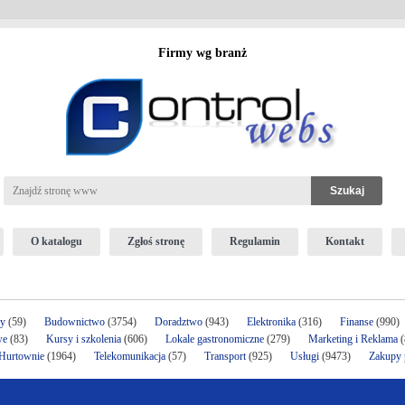
Firmy wg branż
O katalogu
Zgłoś stronę
Regulamin
Kontakt
ży
(59)
Budownictwo
(3754)
Doradztwo
(943)
Elektronika
(316)
Finanse
(990)
we
(83)
Kursy i szkolenia
(606)
Lokale gastronomiczne
(279)
Marketing i Reklama
(
 Hurtownie
(1964)
Telekomunikacja
(57)
Transport
(925)
Usługi
(9473)
Zakupy p