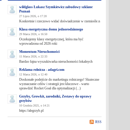
wildglass Łukasz Szymkiewicz zabudowy szklane
Poznań
27 Lipca 2026, o 17:20
Konkretnie i rzeczowo widać doświadczenie w rzemiośle.n
Klasa energetyczna domu jednorodzinnego
29 Marca 2026, o 16:50
Oczekujemy klasy energetycznej, która ma być
wprowadzona od 2026 roki
Momentum Nieruchomości
15 Marca 2026, o 22:33
Bardzo fajna wyszukiwarka nieruchomości lokalnych
Reklama rolnicza - adagri.com
12 Marca 2026, o 12:40
Doskonałe podejście do marketingu rolniczego! Skuteczne
wyznaczanie celów i strategii jest kluczowe - warto
sprawdzić Rocket Goal dla optymalizacji (...)
Grzyby, Growkit, zarodniki, Zestawy do uprawy
grzybów
10 Grudnia 2025, o 14:21
https://alegrzyb.pl
RSS