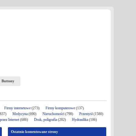
Buttony
Firmy internetowe
(273)
Firmy komputerowe
(137)
837)
Medycyna
(690)
Nieruchomości
(798)
Przemysł
(1580)
rzez Internet
(686)
Druk, poligrafia
(282)
Hydraulika
(106)
Ostatnio komentowane strony