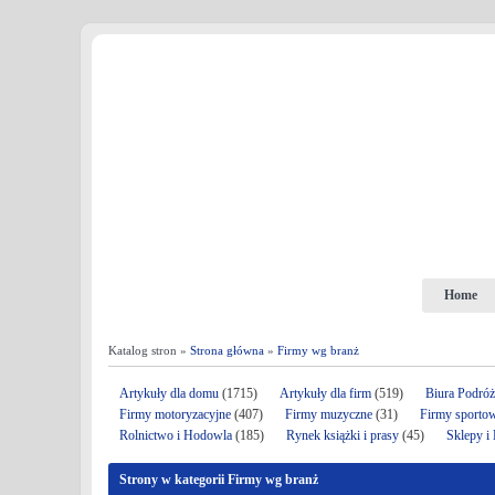
Home
Katalog stron »
Strona główna
»
Firmy wg branż
Artykuły dla domu
(1715)
Artykuły dla firm
(519)
Biura Podró
Firmy motoryzacyjne
(407)
Firmy muzyczne
(31)
Firmy sporto
Rolnictwo i Hodowla
(185)
Rynek książki i prasy
(45)
Sklepy i
Strony w kategorii Firmy wg branż