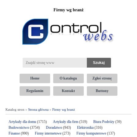
Firmy wg branż
Home
O katalogu
Zgłoś stronę
Regulamin
Kontakt
Buttony
Katalog stron »
Strona główna
»
Firmy wg branż
Artykuły dla domu
(1715)
Artykuły dla firm
(519)
Biura Podróży
(59)
Budownictwo
(3754)
Doradztwo
(943)
Elektronika
(316)
Finanse
(990)
Firmy internetowe
(273)
Firmy komputerowe
(137)