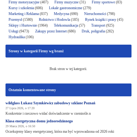
Firmy motoryzacyjne
(407)
Firmy muzyczne
(31)
Firmy sportowe
(83)
Kursy i szkolenia
(606)
Lokale gastronomiczne
(279)
Marketing i Reklama
(837)
Medycyna
(690)
Nieruchomości
(798)
Przemysł
(1580)
Rolnictwo i Hodowla
(185)
Rynek książki i prasy
(45)
Sklepy i Hurtownie
(1964)
Telekomunikacja
(57)
Transport
(925)
Usługi
(9473)
Zakupy przez Internet
(686)
Druk, poligrafia
(282)
Hydraulika
(106)
Strony w kategorii Firmy wg branż
Brak stron w tej kategorii.
Ostatnio komentowane strony
wildglass Łukasz Szymkiewicz zabudowy szklane Poznań
27 Lipca 2026, o 17:20
Konkretnie i rzeczowo widać doświadczenie w rzemiośle.n
Klasa energetyczna domu jednorodzinnego
29 Marca 2026, o 16:50
Oczekujemy klasy energetycznej, która ma być wprowadzona od 2026 roki