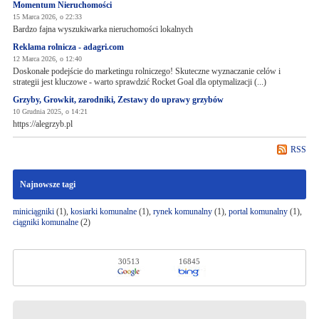
Momentum Nieruchomości
15 Marca 2026, o 22:33
Bardzo fajna wyszukiwarka nieruchomości lokalnych
Reklama rolnicza - adagri.com
12 Marca 2026, o 12:40
Doskonałe podejście do marketingu rolniczego! Skuteczne wyznaczanie celów i
strategii jest kluczowe - warto sprawdzić Rocket Goal dla optymalizacji (...)
Grzyby, Growkit, zarodniki, Zestawy do uprawy grzybów
10 Grudnia 2025, o 14:21
https://alegrzyb.pl
RSS
Najnowsze tagi
miniciągniki
(1),
kosiarki komunalne
(1),
rynek komunalny
(1),
portal komunalny
(1),
ciągniki komunalne
(2)
30513
16845