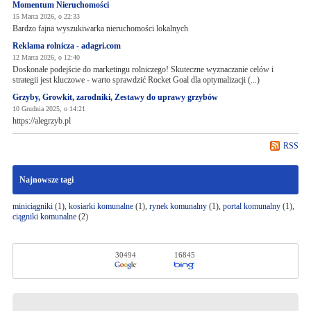
Momentum Nieruchomości
15 Marca 2026, o 22:33
Bardzo fajna wyszukiwarka nieruchomości lokalnych
Reklama rolnicza - adagri.com
12 Marca 2026, o 12:40
Doskonałe podejście do marketingu rolniczego! Skuteczne wyznaczanie celów i
strategii jest kluczowe - warto sprawdzić Rocket Goal dla optymalizacji (...)
Grzyby, Growkit, zarodniki, Zestawy do uprawy grzybów
10 Grudnia 2025, o 14:21
https://alegrzyb.pl
RSS
Najnowsze tagi
miniciągniki
(1),
kosiarki komunalne
(1),
rynek komunalny
(1),
portal komunalny
(1),
ciągniki komunalne
(2)
30494
16845