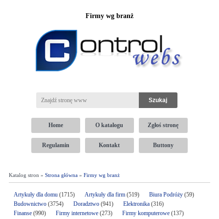
Firmy wg branż
Home
O katalogu
Zgłoś stronę
Regulamin
Kontakt
Buttony
Katalog stron »
Strona główna
»
Firmy wg branż
Artykuły dla domu
(1715)
Artykuły dla firm
(519)
Biura Podróży
(59)
Budownictwo
(3754)
Doradztwo
(941)
Elektronika
(316)
Finanse
(990)
Firmy internetowe
(273)
Firmy komputerowe
(137)