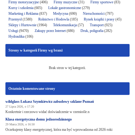
Firmy motoryzacyjne
(406)
Firmy muzyczne
(31)
Firmy sportowe
(83)
Kursy i szkolenia
(605)
Lokale gastronomiczne
(279)
Marketing i Reklama
(837)
Medycyna
(690)
Nieruchomości
(797)
Przemysł
(1580)
Rolnictwo i Hodowla
(185)
Rynek książki i prasy
(45)
Sklepy i Hurtownie
(1964)
Telekomunikacja
(57)
Transport
(925)
Usługi
(9470)
Zakupy przez Internet
(686)
Druk, poligrafia
(282)
Hydraulika
(106)
Strony w kategorii Firmy wg branż
Brak stron w tej kategorii.
Ostatnio komentowane strony
wildglass Łukasz Szymkiewicz zabudowy szklane Poznań
27 Lipca 2026, o 17:20
Konkretnie i rzeczowo widać doświadczenie w rzemiośle.n
Klasa energetyczna domu jednorodzinnego
29 Marca 2026, o 16:50
Oczekujemy klasy energetycznej, która ma być wprowadzona od 2026 roki