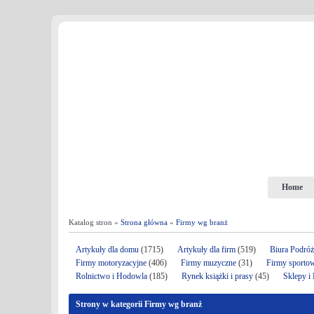
Home
Katalog stron »
Strona główna
»
Firmy wg branż
Artykuły dla domu
(1715)
Artykuły dla firm
(519)
Biura Podró
Firmy motoryzacyjne
(406)
Firmy muzyczne
(31)
Firmy sporto
Rolnictwo i Hodowla
(185)
Rynek książki i prasy
(45)
Sklepy i
Strony w kategorii Firmy wg branż