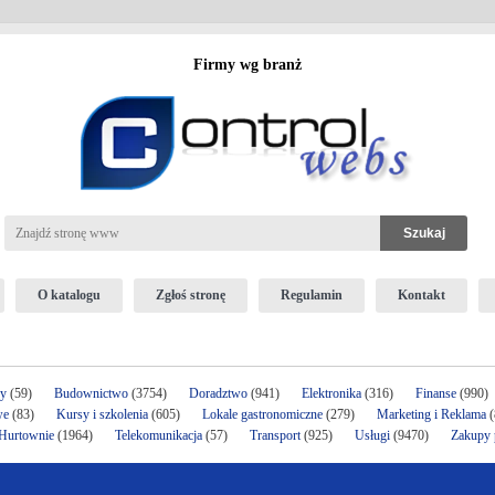
Firmy wg branż
O katalogu
Zgłoś stronę
Regulamin
Kontakt
ży
(59)
Budownictwo
(3754)
Doradztwo
(941)
Elektronika
(316)
Finanse
(990)
we
(83)
Kursy i szkolenia
(605)
Lokale gastronomiczne
(279)
Marketing i Reklama
(
 Hurtownie
(1964)
Telekomunikacja
(57)
Transport
(925)
Usługi
(9470)
Zakupy p