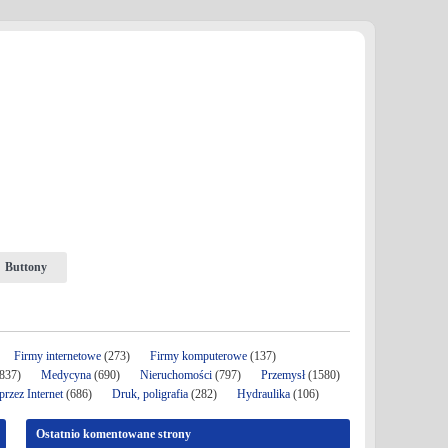
Buttony
Firmy internetowe
(273)
Firmy komputerowe
(137)
837)
Medycyna
(690)
Nieruchomości
(797)
Przemysł
(1580)
rzez Internet
(686)
Druk, poligrafia
(282)
Hydraulika
(106)
Ostatnio komentowane strony