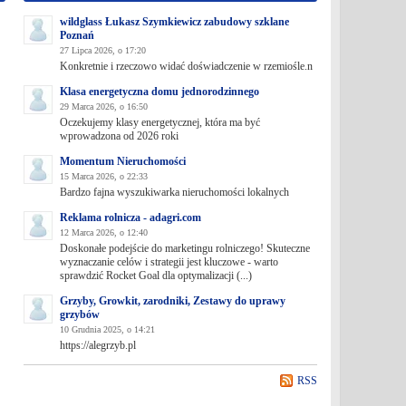
wildglass Łukasz Szymkiewicz zabudowy szklane
Poznań
27 Lipca 2026, o 17:20
Konkretnie i rzeczowo widać doświadczenie w rzemiośle.n
Klasa energetyczna domu jednorodzinnego
29 Marca 2026, o 16:50
Oczekujemy klasy energetycznej, która ma być
wprowadzona od 2026 roki
Momentum Nieruchomości
15 Marca 2026, o 22:33
Bardzo fajna wyszukiwarka nieruchomości lokalnych
Reklama rolnicza - adagri.com
12 Marca 2026, o 12:40
Doskonałe podejście do marketingu rolniczego! Skuteczne
wyznaczanie celów i strategii jest kluczowe - warto
sprawdzić Rocket Goal dla optymalizacji (...)
Grzyby, Growkit, zarodniki, Zestawy do uprawy
grzybów
10 Grudnia 2025, o 14:21
https://alegrzyb.pl
RSS