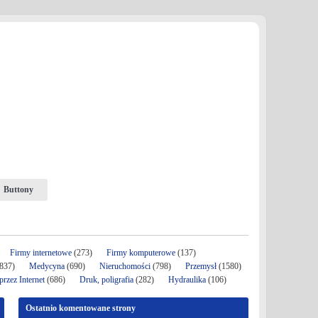
Buttony
Firmy internetowe
(273)
Firmy komputerowe
(137)
837)
Medycyna
(690)
Nieruchomości
(798)
Przemysł
(1580)
rzez Internet
(686)
Druk, poligrafia
(282)
Hydraulika
(106)
Ostatnio komentowane strony