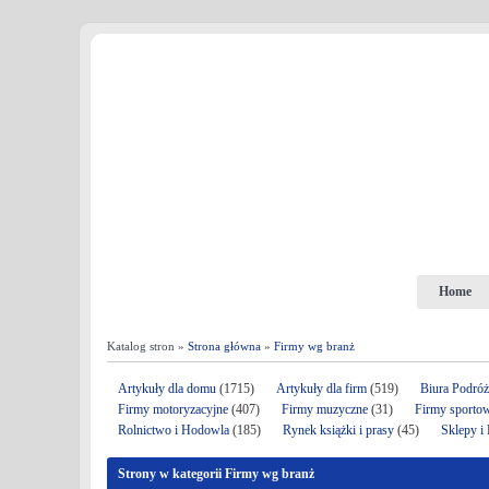
Home
Katalog stron »
Strona główna
»
Firmy wg branż
Artykuły dla domu
(1715)
Artykuły dla firm
(519)
Biura Podró
Firmy motoryzacyjne
(407)
Firmy muzyczne
(31)
Firmy sporto
Rolnictwo i Hodowla
(185)
Rynek książki i prasy
(45)
Sklepy i
Strony w kategorii Firmy wg branż