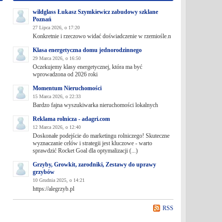
wildglass Łukasz Szymkiewicz zabudowy szklane
Poznań
27 Lipca 2026, o 17:20
Konkretnie i rzeczowo widać doświadczenie w rzemiośle.n
Klasa energetyczna domu jednorodzinnego
29 Marca 2026, o 16:50
Oczekujemy klasy energetycznej, która ma być
wprowadzona od 2026 roki
Momentum Nieruchomości
15 Marca 2026, o 22:33
Bardzo fajna wyszukiwarka nieruchomości lokalnych
Reklama rolnicza - adagri.com
12 Marca 2026, o 12:40
Doskonałe podejście do marketingu rolniczego! Skuteczne
wyznaczanie celów i strategii jest kluczowe - warto
sprawdzić Rocket Goal dla optymalizacji (...)
Grzyby, Growkit, zarodniki, Zestawy do uprawy
grzybów
10 Grudnia 2025, o 14:21
https://alegrzyb.pl
RSS