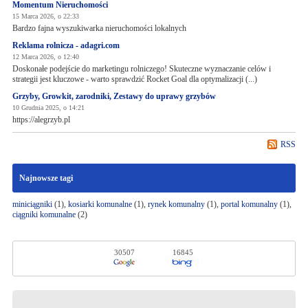
Momentum Nieruchomości
15 Marca 2026, o 22:33
Bardzo fajna wyszukiwarka nieruchomości lokalnych
Reklama rolnicza - adagri.com
12 Marca 2026, o 12:40
Doskonałe podejście do marketingu rolniczego! Skuteczne wyznaczanie celów i
strategii jest kluczowe - warto sprawdzić Rocket Goal dla optymalizacji (...)
Grzyby, Growkit, zarodniki, Zestawy do uprawy grzybów
10 Grudnia 2025, o 14:21
https://alegrzyb.pl
RSS
Najnowsze tagi
miniciągniki
(1),
kosiarki komunalne
(1),
rynek komunalny
(1),
portal komunalny
(1),
ciągniki komunalne
(2)
30507
16845