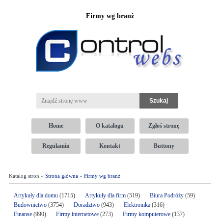
Firmy wg branż
Home
O katalogu
Zgłoś stronę
Regulamin
Kontakt
Buttony
Katalog stron »
Strona główna
»
Firmy wg branż
Artykuły dla domu
(1715)
Artykuły dla firm
(519)
Biura Podróży
(59)
Budownictwo
(3754)
Doradztwo
(943)
Elektronika
(316)
Finanse
(990)
Firmy internetowe
(273)
Firmy komputerowe
(137)