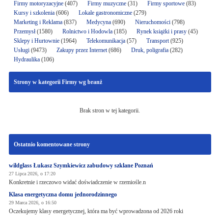
Firmy motoryzacyjne
(407)
Firmy muzyczne
(31)
Firmy sportowe
(83)
Kursy i szkolenia
(606)
Lokale gastronomiczne
(279)
Marketing i Reklama
(837)
Medycyna
(690)
Nieruchomości
(798)
Przemysł
(1580)
Rolnictwo i Hodowla
(185)
Rynek książki i prasy
(45)
Sklepy i Hurtownie
(1964)
Telekomunikacja
(57)
Transport
(925)
Usługi
(9473)
Zakupy przez Internet
(686)
Druk, poligrafia
(282)
Hydraulika
(106)
Strony w kategorii Firmy wg branż
Brak stron w tej kategorii.
Ostatnio komentowane strony
wildglass Łukasz Szymkiewicz zabudowy szklane Poznań
27 Lipca 2026, o 17:20
Konkretnie i rzeczowo widać doświadczenie w rzemiośle.n
Klasa energetyczna domu jednorodzinnego
29 Marca 2026, o 16:50
Oczekujemy klasy energetycznej, która ma być wprowadzona od 2026 roki