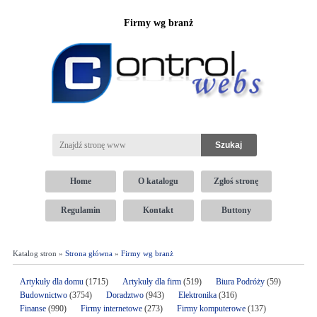
Firmy wg branż
Home
O katalogu
Zgłoś stronę
Regulamin
Kontakt
Buttony
Katalog stron »
Strona główna
»
Firmy wg branż
Artykuły dla domu
(1715)
Artykuły dla firm
(519)
Biura Podróży
(59)
Budownictwo
(3754)
Doradztwo
(943)
Elektronika
(316)
Finanse
(990)
Firmy internetowe
(273)
Firmy komputerowe
(137)