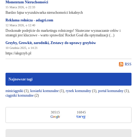
Momentum Nieruchomości
15 Marca 2026, o 22:33
Bardzo fajna wyszukiwarka nieruchomości lokalnych
Reklama rolnicza - adagri.com
12 Marca 2026, o 12:40
Doskonałe podejście do marketingu rolniczego! Skuteczne wyznaczanie celów i
strategii jest kluczowe - warto sprawdzić Rocket Goal dla optymalizacji (...)
Grzyby, Growkit, zarodniki, Zestawy do uprawy grzybów
10 Grudnia 2025, o 14:21
https://alegrzyb.pl
RSS
Najnowsze tagi
miniciągniki
(1),
kosiarki komunalne
(1),
rynek komunalny
(1),
portal komunalny
(1),
ciągniki komunalne
(2)
30515
16845