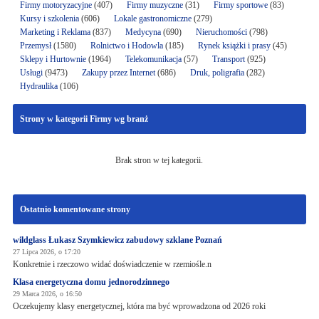
Firmy motoryzacyjne
(407)
Firmy muzyczne
(31)
Firmy sportowe
(83)
Kursy i szkolenia
(606)
Lokale gastronomiczne
(279)
Marketing i Reklama
(837)
Medycyna
(690)
Nieruchomości
(798)
Przemysł
(1580)
Rolnictwo i Hodowla
(185)
Rynek książki i prasy
(45)
Sklepy i Hurtownie
(1964)
Telekomunikacja
(57)
Transport
(925)
Usługi
(9473)
Zakupy przez Internet
(686)
Druk, poligrafia
(282)
Hydraulika
(106)
Strony w kategorii Firmy wg branż
Brak stron w tej kategorii.
Ostatnio komentowane strony
wildglass Łukasz Szymkiewicz zabudowy szklane Poznań
27 Lipca 2026, o 17:20
Konkretnie i rzeczowo widać doświadczenie w rzemiośle.n
Klasa energetyczna domu jednorodzinnego
29 Marca 2026, o 16:50
Oczekujemy klasy energetycznej, która ma być wprowadzona od 2026 roki