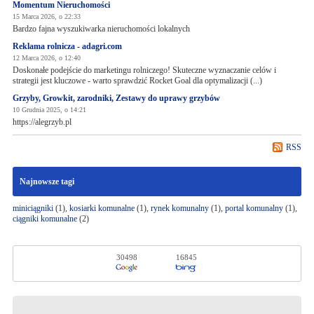
Momentum Nieruchomości
15 Marca 2026, o 22:33
Bardzo fajna wyszukiwarka nieruchomości lokalnych
Reklama rolnicza - adagri.com
12 Marca 2026, o 12:40
Doskonałe podejście do marketingu rolniczego! Skuteczne wyznaczanie celów i
strategii jest kluczowe - warto sprawdzić Rocket Goal dla optymalizacji (...)
Grzyby, Growkit, zarodniki, Zestawy do uprawy grzybów
10 Grudnia 2025, o 14:21
https://alegrzyb.pl
RSS
Najnowsze tagi
miniciągniki
(1),
kosiarki komunalne
(1),
rynek komunalny
(1),
portal komunalny
(1),
ciągniki komunalne
(2)
30498
16845