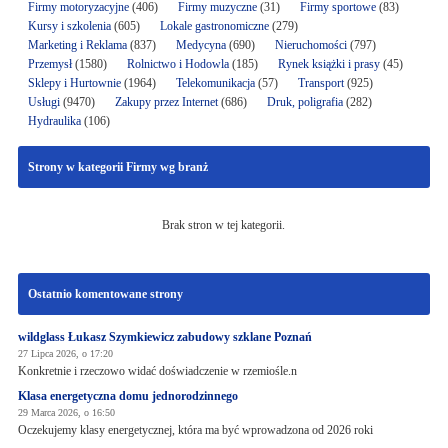
Firmy motoryzacyjne
(406)
Firmy muzyczne
(31)
Firmy sportowe
(83)
Kursy i szkolenia
(605)
Lokale gastronomiczne
(279)
Marketing i Reklama
(837)
Medycyna
(690)
Nieruchomości
(797)
Przemysł
(1580)
Rolnictwo i Hodowla
(185)
Rynek książki i prasy
(45)
Sklepy i Hurtownie
(1964)
Telekomunikacja
(57)
Transport
(925)
Usługi
(9470)
Zakupy przez Internet
(686)
Druk, poligrafia
(282)
Hydraulika
(106)
Strony w kategorii Firmy wg branż
Brak stron w tej kategorii.
Ostatnio komentowane strony
wildglass Łukasz Szymkiewicz zabudowy szklane Poznań
27 Lipca 2026, o 17:20
Konkretnie i rzeczowo widać doświadczenie w rzemiośle.n
Klasa energetyczna domu jednorodzinnego
29 Marca 2026, o 16:50
Oczekujemy klasy energetycznej, która ma być wprowadzona od 2026 roki