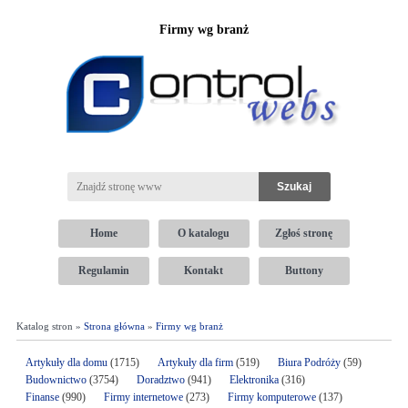
Firmy wg branż
Home
O katalogu
Zgłoś stronę
Regulamin
Kontakt
Buttony
Katalog stron »
Strona główna
»
Firmy wg branż
Artykuły dla domu
(1715)
Artykuły dla firm
(519)
Biura Podróży
(59)
Budownictwo
(3754)
Doradztwo
(941)
Elektronika
(316)
Finanse
(990)
Firmy internetowe
(273)
Firmy komputerowe
(137)