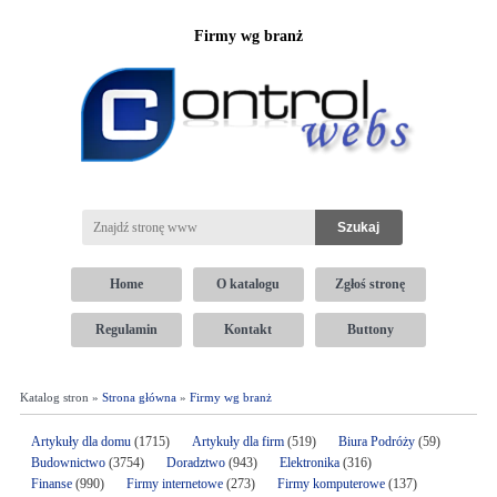
Firmy wg branż
Home
O katalogu
Zgłoś stronę
Regulamin
Kontakt
Buttony
Katalog stron »
Strona główna
»
Firmy wg branż
Artykuły dla domu
(1715)
Artykuły dla firm
(519)
Biura Podróży
(59)
Budownictwo
(3754)
Doradztwo
(943)
Elektronika
(316)
Finanse
(990)
Firmy internetowe
(273)
Firmy komputerowe
(137)