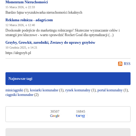
Momentum Nieruchomości
15 Marca 2026, o 22:33
Bardzo fajna wyszukiwarka nieruchomości lokalnych
Reklama rolnicza - adagri.com
12 Marca 2026, o 12:40
Doskonałe podejście do marketingu rolniczego! Skuteczne wyznaczanie celów i
strategii jest kluczowe - warto sprawdzić Rocket Goal dla optymalizacji (...)
Grzyby, Growkit, zarodniki, Zestawy do uprawy grzybów
10 Grudnia 2025, o 14:21
https://alegrzyb.pl
RSS
Najnowsze tagi
miniciągniki
(1),
kosiarki komunalne
(1),
rynek komunalny
(1),
portal komunalny
(1),
ciągniki komunalne
(2)
30507
16845