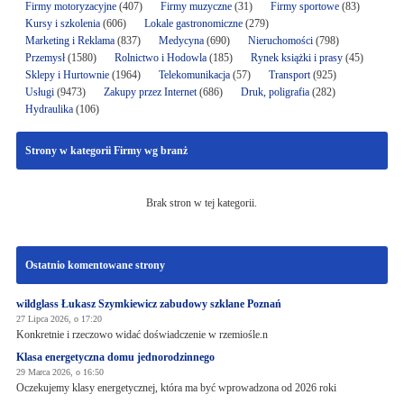
Firmy motoryzacyjne
(407)
Firmy muzyczne
(31)
Firmy sportowe
(83)
Kursy i szkolenia
(606)
Lokale gastronomiczne
(279)
Marketing i Reklama
(837)
Medycyna
(690)
Nieruchomości
(798)
Przemysł
(1580)
Rolnictwo i Hodowla
(185)
Rynek książki i prasy
(45)
Sklepy i Hurtownie
(1964)
Telekomunikacja
(57)
Transport
(925)
Usługi
(9473)
Zakupy przez Internet
(686)
Druk, poligrafia
(282)
Hydraulika
(106)
Strony w kategorii Firmy wg branż
Brak stron w tej kategorii.
Ostatnio komentowane strony
wildglass Łukasz Szymkiewicz zabudowy szklane Poznań
27 Lipca 2026, o 17:20
Konkretnie i rzeczowo widać doświadczenie w rzemiośle.n
Klasa energetyczna domu jednorodzinnego
29 Marca 2026, o 16:50
Oczekujemy klasy energetycznej, która ma być wprowadzona od 2026 roki