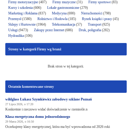
Firmy motoryzacyjne
(407)
Firmy muzyczne
(31)
Firmy sportowe
(83)
Kursy i szkolenia
(606)
Lokale gastronomiczne
(279)
Marketing i Reklama
(837)
Medycyna
(690)
Nieruchomości
(798)
Przemysł
(1580)
Rolnictwo i Hodowla
(185)
Rynek książki i prasy
(45)
Sklepy i Hurtownie
(1964)
Telekomunikacja
(57)
Transport
(925)
Usługi
(9473)
Zakupy przez Internet
(686)
Druk, poligrafia
(282)
Hydraulika
(106)
Strony w kategorii Firmy wg branż
Brak stron w tej kategorii.
Ostatnio komentowane strony
wildglass Łukasz Szymkiewicz zabudowy szklane Poznań
27 Lipca 2026, o 17:20
Konkretnie i rzeczowo widać doświadczenie w rzemiośle.n
Klasa energetyczna domu jednorodzinnego
29 Marca 2026, o 16:50
Oczekujemy klasy energetycznej, która ma być wprowadzona od 2026 roki