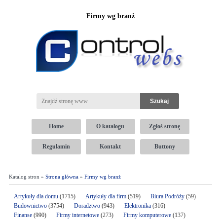
Firmy wg branż
Home
O katalogu
Zgłoś stronę
Regulamin
Kontakt
Buttony
Katalog stron »
Strona główna
»
Firmy wg branż
Artykuły dla domu
(1715)
Artykuły dla firm
(519)
Biura Podróży
(59)
Budownictwo
(3754)
Doradztwo
(943)
Elektronika
(316)
Finanse
(990)
Firmy internetowe
(273)
Firmy komputerowe
(137)