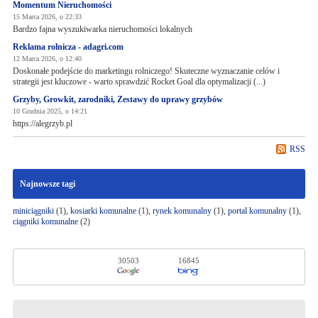
Momentum Nieruchomości
15 Marca 2026, o 22:33
Bardzo fajna wyszukiwarka nieruchomości lokalnych
Reklama rolnicza - adagri.com
12 Marca 2026, o 12:40
Doskonałe podejście do marketingu rolniczego! Skuteczne wyznaczanie celów i
strategii jest kluczowe - warto sprawdzić Rocket Goal dla optymalizacji (...)
Grzyby, Growkit, zarodniki, Zestawy do uprawy grzybów
10 Grudnia 2025, o 14:21
https://alegrzyb.pl
RSS
Najnowsze tagi
miniciągniki
(1),
kosiarki komunalne
(1),
rynek komunalny
(1),
portal komunalny
(1),
ciągniki komunalne
(2)
30503
16845