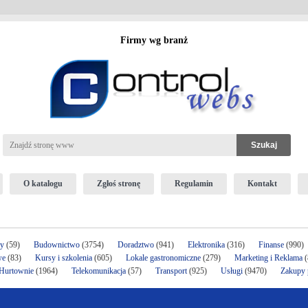
Firmy wg branż
O katalogu
Zgłoś stronę
Regulamin
Kontakt
ży
(59)
Budownictwo
(3754)
Doradztwo
(941)
Elektronika
(316)
Finanse
(990)
we
(83)
Kursy i szkolenia
(605)
Lokale gastronomiczne
(279)
Marketing i Reklama
(
 Hurtownie
(1964)
Telekomunikacja
(57)
Transport
(925)
Usługi
(9470)
Zakupy p