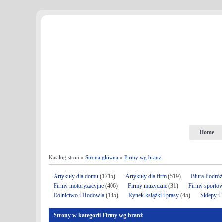
Home
Katalog stron »
Strona główna
»
Firmy wg branż
Artykuły dla domu
(1715)
Artykuły dla firm
(519)
Biura Podró
Firmy motoryzacyjne
(406)
Firmy muzyczne
(31)
Firmy sporto
Rolnictwo i Hodowla
(185)
Rynek książki i prasy
(45)
Sklepy i
Strony w kategorii Firmy wg branż