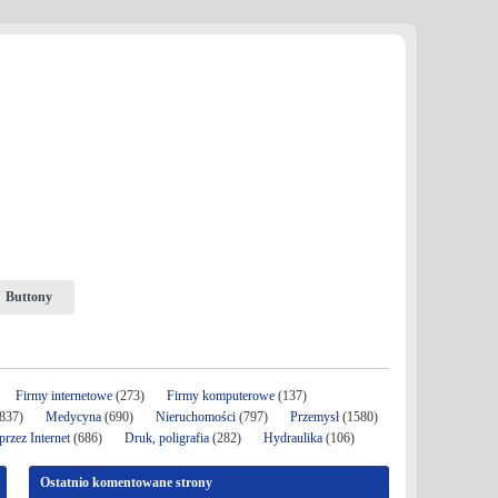
Buttony
Firmy internetowe
(273)
Firmy komputerowe
(137)
837)
Medycyna
(690)
Nieruchomości
(797)
Przemysł
(1580)
rzez Internet
(686)
Druk, poligrafia
(282)
Hydraulika
(106)
Ostatnio komentowane strony