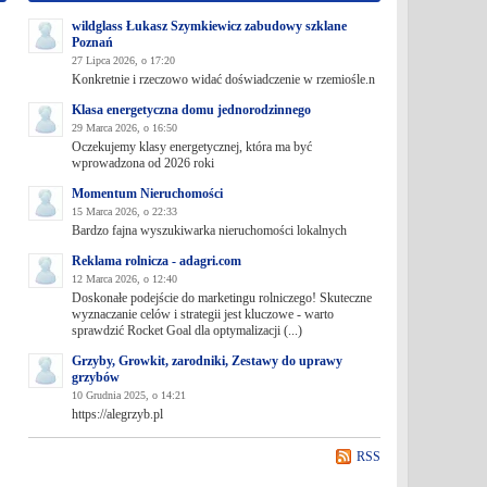
wildglass Łukasz Szymkiewicz zabudowy szklane
Poznań
27 Lipca 2026, o 17:20
Konkretnie i rzeczowo widać doświadczenie w rzemiośle.n
Klasa energetyczna domu jednorodzinnego
29 Marca 2026, o 16:50
Oczekujemy klasy energetycznej, która ma być
wprowadzona od 2026 roki
Momentum Nieruchomości
15 Marca 2026, o 22:33
Bardzo fajna wyszukiwarka nieruchomości lokalnych
Reklama rolnicza - adagri.com
12 Marca 2026, o 12:40
Doskonałe podejście do marketingu rolniczego! Skuteczne
wyznaczanie celów i strategii jest kluczowe - warto
sprawdzić Rocket Goal dla optymalizacji (...)
Grzyby, Growkit, zarodniki, Zestawy do uprawy
grzybów
10 Grudnia 2025, o 14:21
https://alegrzyb.pl
RSS