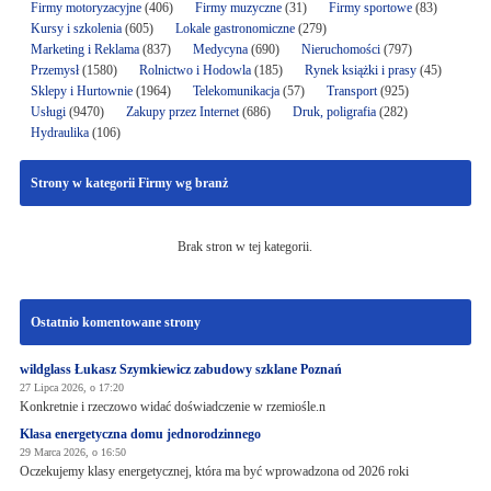
Firmy motoryzacyjne
(406)
Firmy muzyczne
(31)
Firmy sportowe
(83)
Kursy i szkolenia
(605)
Lokale gastronomiczne
(279)
Marketing i Reklama
(837)
Medycyna
(690)
Nieruchomości
(797)
Przemysł
(1580)
Rolnictwo i Hodowla
(185)
Rynek książki i prasy
(45)
Sklepy i Hurtownie
(1964)
Telekomunikacja
(57)
Transport
(925)
Usługi
(9470)
Zakupy przez Internet
(686)
Druk, poligrafia
(282)
Hydraulika
(106)
Strony w kategorii Firmy wg branż
Brak stron w tej kategorii.
Ostatnio komentowane strony
wildglass Łukasz Szymkiewicz zabudowy szklane Poznań
27 Lipca 2026, o 17:20
Konkretnie i rzeczowo widać doświadczenie w rzemiośle.n
Klasa energetyczna domu jednorodzinnego
29 Marca 2026, o 16:50
Oczekujemy klasy energetycznej, która ma być wprowadzona od 2026 roki