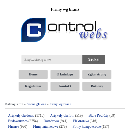
Firmy wg branż
Home
O katalogu
Zgłoś stronę
Regulamin
Kontakt
Buttony
Katalog stron »
Strona główna
»
Firmy wg branż
Artykuły dla domu
(1715)
Artykuły dla firm
(519)
Biura Podróży
(59)
Budownictwo
(3754)
Doradztwo
(941)
Elektronika
(316)
Finanse
(990)
Firmy internetowe
(273)
Firmy komputerowe
(137)