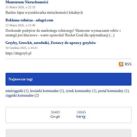
Momentum Nieruchomości
15 Marca 2026, o 22:33
Bardzo fajna wyszukiwarka nieruchomości lokalnych
Reklama rolnicza - adagri.com
12 Marca 2026, o 12:40
Doskonałe podejście do marketingu rolniczego! Skuteczne wyznaczanie celów i
strategii jest kluczowe - warto sprawdzić Rocket Goal dla optymalizacji (...)
Grzyby, Growkit, zarodniki, Zestawy do uprawy grzybów
10 Grudnia 2025, o 14:21
https://alegrzyb.pl
RSS
Najnowsze tagi
miniciągniki
(1),
kosiarki komunalne
(1),
rynek komunalny
(1),
portal komunalny
(1),
ciągniki komunalne
(2)
30485
16845