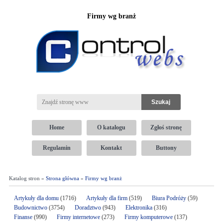
Firmy wg branż
Home
O katalogu
Zgłoś stronę
Regulamin
Kontakt
Buttony
Katalog stron »
Strona główna
»
Firmy wg branż
Artykuły dla domu
(1716)
Artykuły dla firm
(519)
Biura Podróży
(59)
Budownictwo
(3754)
Doradztwo
(943)
Elektronika
(316)
Finanse
(990)
Firmy internetowe
(273)
Firmy komputerowe
(137)