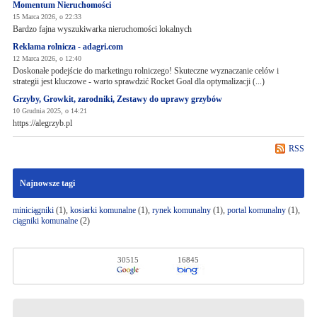
Momentum Nieruchomości
15 Marca 2026, o 22:33
Bardzo fajna wyszukiwarka nieruchomości lokalnych
Reklama rolnicza - adagri.com
12 Marca 2026, o 12:40
Doskonałe podejście do marketingu rolniczego! Skuteczne wyznaczanie celów i
strategii jest kluczowe - warto sprawdzić Rocket Goal dla optymalizacji (...)
Grzyby, Growkit, zarodniki, Zestawy do uprawy grzybów
10 Grudnia 2025, o 14:21
https://alegrzyb.pl
RSS
Najnowsze tagi
miniciągniki
(1),
kosiarki komunalne
(1),
rynek komunalny
(1),
portal komunalny
(1),
ciągniki komunalne
(2)
30515
16845