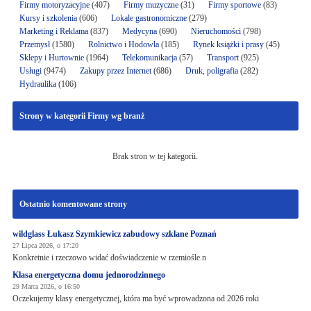
Firmy motoryzacyjne
(407)
Firmy muzyczne
(31)
Firmy sportowe
(83)
Kursy i szkolenia
(606)
Lokale gastronomiczne
(279)
Marketing i Reklama
(837)
Medycyna
(690)
Nieruchomości
(798)
Przemysł
(1580)
Rolnictwo i Hodowla
(185)
Rynek książki i prasy
(45)
Sklepy i Hurtownie
(1964)
Telekomunikacja
(57)
Transport
(925)
Usługi
(9474)
Zakupy przez Internet
(686)
Druk, poligrafia
(282)
Hydraulika
(106)
Strony w kategorii Firmy wg branż
Brak stron w tej kategorii.
Ostatnio komentowane strony
wildglass Łukasz Szymkiewicz zabudowy szklane Poznań
27 Lipca 2026, o 17:20
Konkretnie i rzeczowo widać doświadczenie w rzemiośle.n
Klasa energetyczna domu jednorodzinnego
29 Marca 2026, o 16:50
Oczekujemy klasy energetycznej, która ma być wprowadzona od 2026 roki