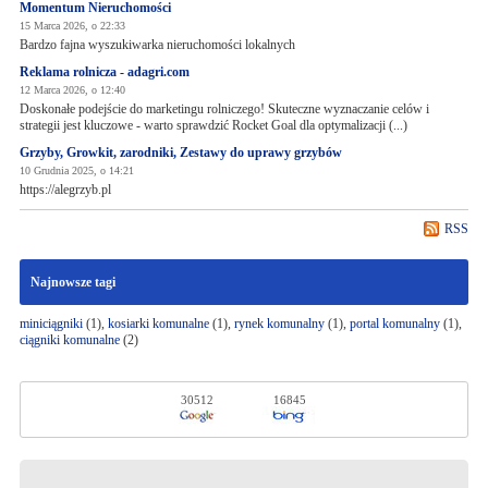
Momentum Nieruchomości
15 Marca 2026, o 22:33
Bardzo fajna wyszukiwarka nieruchomości lokalnych
Reklama rolnicza - adagri.com
12 Marca 2026, o 12:40
Doskonałe podejście do marketingu rolniczego! Skuteczne wyznaczanie celów i
strategii jest kluczowe - warto sprawdzić Rocket Goal dla optymalizacji (...)
Grzyby, Growkit, zarodniki, Zestawy do uprawy grzybów
10 Grudnia 2025, o 14:21
https://alegrzyb.pl
RSS
Najnowsze tagi
miniciągniki
(1),
kosiarki komunalne
(1),
rynek komunalny
(1),
portal komunalny
(1),
ciągniki komunalne
(2)
30512
16845