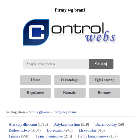
Firmy wg branż
Home
O katalogu
Zgłoś stronę
Regulamin
Kontakt
Buttony
Katalog stron »
Strona główna
»
Firmy wg branż
Artykuły dla domu
(1715)
Artykuły dla firm
(519)
Biura Podróży
(59)
Budownictwo
(3754)
Doradztwo
(943)
Elektronika
(316)
Finanse
(990)
Firmy internetowe
(273)
Firmy komputerowe
(137)