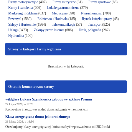
Firmy motoryzacyjne
(407)
Firmy muzyczne
(31)
Firmy sportowe
(83)
Kursy i szkolenia
(606)
Lokale gastronomiczne
(279)
Marketing i Reklama
(837)
Medycyna
(690)
Nieruchomości
(798)
Przemysł
(1580)
Rolnictwo i Hodowla
(185)
Rynek książki i prasy
(45)
Sklepy i Hurtownie
(1964)
Telekomunikacja
(57)
Transport
(925)
Usługi
(9473)
Zakupy przez Internet
(686)
Druk, poligrafia
(282)
Hydraulika
(106)
Strony w kategorii Firmy wg branż
Brak stron w tej kategorii.
Ostatnio komentowane strony
wildglass Łukasz Szymkiewicz zabudowy szklane Poznań
27 Lipca 2026, o 17:20
Konkretnie i rzeczowo widać doświadczenie w rzemiośle.n
Klasa energetyczna domu jednorodzinnego
29 Marca 2026, o 16:50
Oczekujemy klasy energetycznej, która ma być wprowadzona od 2026 roki