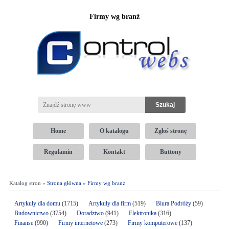
Firmy wg branż
Home
O katalogu
Zgłoś stronę
Regulamin
Kontakt
Buttony
Katalog stron »
Strona główna
»
Firmy wg branż
Artykuły dla domu
(1715)
Artykuły dla firm
(519)
Biura Podróży
(59)
Budownictwo
(3754)
Doradztwo
(941)
Elektronika
(316)
Finanse
(990)
Firmy internetowe
(273)
Firmy komputerowe
(137)