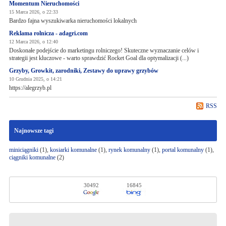
Momentum Nieruchomości
15 Marca 2026, o 22:33
Bardzo fajna wyszukiwarka nieruchomości lokalnych
Reklama rolnicza - adagri.com
12 Marca 2026, o 12:40
Doskonałe podejście do marketingu rolniczego! Skuteczne wyznaczanie celów i
strategii jest kluczowe - warto sprawdzić Rocket Goal dla optymalizacji (...)
Grzyby, Growkit, zarodniki, Zestawy do uprawy grzybów
10 Grudnia 2025, o 14:21
https://alegrzyb.pl
RSS
Najnowsze tagi
miniciągniki
(1),
kosiarki komunalne
(1),
rynek komunalny
(1),
portal komunalny
(1),
ciągniki komunalne
(2)
30492
16845