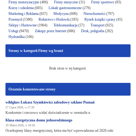
Firmy motoryzacyjne
(406)
Firmy muzyczne
(31)
Firmy sportowe
(83)
Kursy i szkolenia
(605)
Lokale gastronomiczne
(279)
Marketing i Reklama
(837)
Medycyna
(690)
Nieruchomości
(797)
Przemysł
(1580)
Rolnictwo i Hodowla
(185)
Rynek książki i prasy
(45)
Sklepy i Hurtownie
(1964)
Telekomunikacja
(57)
Transport
(925)
Usługi
(9470)
Zakupy przez Internet
(686)
Druk, poligrafia
(282)
Hydraulika
(106)
Strony w kategorii Firmy wg branż
Brak stron w tej kategorii.
Ostatnio komentowane strony
wildglass Łukasz Szymkiewicz zabudowy szklane Poznań
27 Lipca 2026, o 17:20
Konkretnie i rzeczowo widać doświadczenie w rzemiośle.n
Klasa energetyczna domu jednorodzinnego
29 Marca 2026, o 16:50
Oczekujemy klasy energetycznej, która ma być wprowadzona od 2026 roki