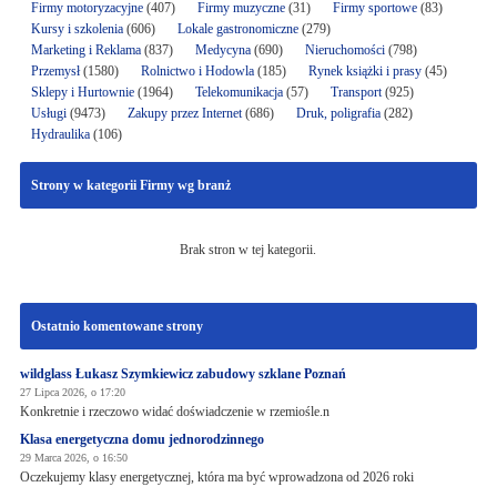
Firmy motoryzacyjne
(407)
Firmy muzyczne
(31)
Firmy sportowe
(83)
Kursy i szkolenia
(606)
Lokale gastronomiczne
(279)
Marketing i Reklama
(837)
Medycyna
(690)
Nieruchomości
(798)
Przemysł
(1580)
Rolnictwo i Hodowla
(185)
Rynek książki i prasy
(45)
Sklepy i Hurtownie
(1964)
Telekomunikacja
(57)
Transport
(925)
Usługi
(9473)
Zakupy przez Internet
(686)
Druk, poligrafia
(282)
Hydraulika
(106)
Strony w kategorii Firmy wg branż
Brak stron w tej kategorii.
Ostatnio komentowane strony
wildglass Łukasz Szymkiewicz zabudowy szklane Poznań
27 Lipca 2026, o 17:20
Konkretnie i rzeczowo widać doświadczenie w rzemiośle.n
Klasa energetyczna domu jednorodzinnego
29 Marca 2026, o 16:50
Oczekujemy klasy energetycznej, która ma być wprowadzona od 2026 roki