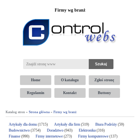
Firmy wg branż
Home
O katalogu
Zgłoś stronę
Regulamin
Kontakt
Buttony
Katalog stron »
Strona główna
»
Firmy wg branż
Artykuły dla domu
(1715)
Artykuły dla firm
(519)
Biura Podróży
(59)
Budownictwo
(3754)
Doradztwo
(943)
Elektronika
(316)
Finanse
(990)
Firmy internetowe
(273)
Firmy komputerowe
(137)