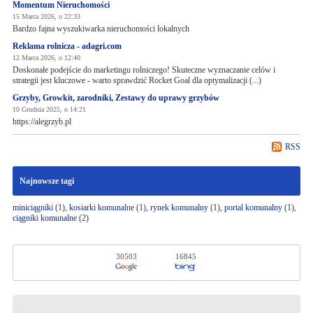
Momentum Nieruchomości
15 Marca 2026, o 22:33
Bardzo fajna wyszukiwarka nieruchomości lokalnych
Reklama rolnicza - adagri.com
12 Marca 2026, o 12:40
Doskonałe podejście do marketingu rolniczego! Skuteczne wyznaczanie celów i
strategii jest kluczowe - warto sprawdzić Rocket Goal dla optymalizacji (...)
Grzyby, Growkit, zarodniki, Zestawy do uprawy grzybów
10 Grudnia 2025, o 14:21
https://alegrzyb.pl
RSS
Najnowsze tagi
miniciągniki
(1),
kosiarki komunalne
(1),
rynek komunalny
(1),
portal komunalny
(1),
ciągniki komunalne
(2)
30503
16845