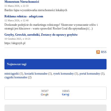
Momentum Nieruchomości
15 Marca 2026, o 22:33
Bardzo fajna wyszukiwarka nieruchomości lokalnych
Reklama rolnicza - adagri.com
12 Marca 2026, o 12:40
Doskonałe podejście do marketingu rolniczego! Skuteczne wyznaczanie celów i
strategii jest kluczowe - warto sprawdzić Rocket Goal dla optymalizacji (...)
Grzyby, Growkit, zarodniki, Zestawy do uprawy grzybów
10 Grudnia 2025, o 14:21
https://alegrzyb.pl
RSS
Najnowsze tagi
miniciągniki
(1),
kosiarki komunalne
(1),
rynek komunalny
(1),
portal komunalny
(1),
ciągniki komunalne
(2)
30507
16845