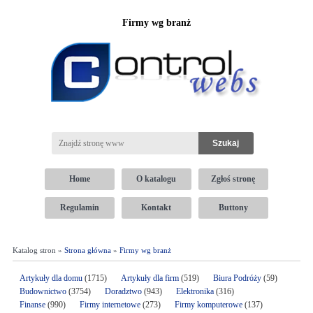
Firmy wg branż
Home
O katalogu
Zgłoś stronę
Regulamin
Kontakt
Buttony
Katalog stron »
Strona główna
»
Firmy wg branż
Artykuły dla domu
(1715)
Artykuły dla firm
(519)
Biura Podróży
(59)
Budownictwo
(3754)
Doradztwo
(943)
Elektronika
(316)
Finanse
(990)
Firmy internetowe
(273)
Firmy komputerowe
(137)