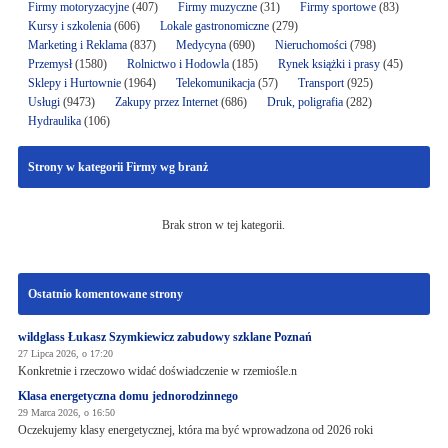
Firmy motoryzacyjne
(407)
Firmy muzyczne
(31)
Firmy sportowe
(83)
Kursy i szkolenia
(606)
Lokale gastronomiczne
(279)
Marketing i Reklama
(837)
Medycyna
(690)
Nieruchomości
(798)
Przemysł
(1580)
Rolnictwo i Hodowla
(185)
Rynek książki i prasy
(45)
Sklepy i Hurtownie
(1964)
Telekomunikacja
(57)
Transport
(925)
Usługi
(9473)
Zakupy przez Internet
(686)
Druk, poligrafia
(282)
Hydraulika
(106)
Strony w kategorii Firmy wg branż
Brak stron w tej kategorii.
Ostatnio komentowane strony
wildglass Łukasz Szymkiewicz zabudowy szklane Poznań
27 Lipca 2026, o 17:20
Konkretnie i rzeczowo widać doświadczenie w rzemiośle.n
Klasa energetyczna domu jednorodzinnego
29 Marca 2026, o 16:50
Oczekujemy klasy energetycznej, która ma być wprowadzona od 2026 roki