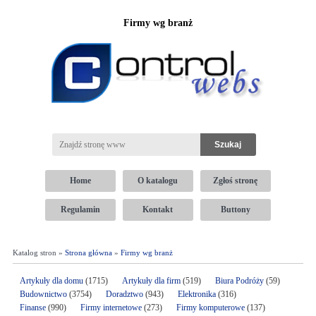
Firmy wg branż
Home
O katalogu
Zgłoś stronę
Regulamin
Kontakt
Buttony
Katalog stron »
Strona główna
»
Firmy wg branż
Artykuły dla domu
(1715)
Artykuły dla firm
(519)
Biura Podróży
(59)
Budownictwo
(3754)
Doradztwo
(943)
Elektronika
(316)
Finanse
(990)
Firmy internetowe
(273)
Firmy komputerowe
(137)