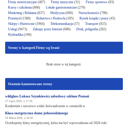
Firmy motoryzacyjne
(407)
Firmy muzyczne
(31)
Firmy sportowe
(83)
Kursy i szkolenia
(606)
Lokale gastronomiczne
(279)
Marketing i Reklama
(837)
Medycyna
(690)
Nieruchomości
(798)
Przemysł
(1580)
Rolnictwo i Hodowla
(185)
Rynek książki i prasy
(45)
Sklepy i Hurtownie
(1964)
Telekomunikacja
(57)
Transport
(925)
Usługi
(9473)
Zakupy przez Internet
(686)
Druk, poligrafia
(282)
Hydraulika
(106)
Strony w kategorii Firmy wg branż
Brak stron w tej kategorii.
Ostatnio komentowane strony
wildglass Łukasz Szymkiewicz zabudowy szklane Poznań
27 Lipca 2026, o 17:20
Konkretnie i rzeczowo widać doświadczenie w rzemiośle.n
Klasa energetyczna domu jednorodzinnego
29 Marca 2026, o 16:50
Oczekujemy klasy energetycznej, która ma być wprowadzona od 2026 roki