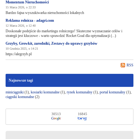
Momentum Nieruchomości
15 Marca 2026, o 22:33
Bardzo fajna wyszukiwarka nieruchomości lokalnych
Reklama rolnicza - adagri.com
12 Marca 2026, o 12:40
Doskonałe podejście do marketingu rolniczego! Skuteczne wyznaczanie celów i
strategii jest kluczowe - warto sprawdzić Rocket Goal dla optymalizacji (...)
Grzyby, Growkit, zarodniki, Zestawy do uprawy grzybów
10 Grudnia 2025, o 14:21
https://alegrzyb.pl
RSS
Najnowsze tagi
miniciągniki
(1),
kosiarki komunalne
(1),
rynek komunalny
(1),
portal komunalny
(1),
ciągniki komunalne
(2)
30513
16845