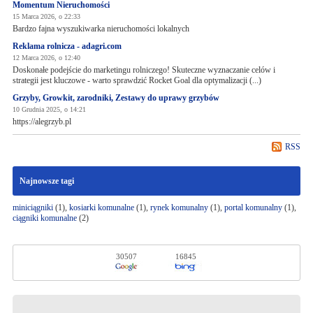
Momentum Nieruchomości
15 Marca 2026, o 22:33
Bardzo fajna wyszukiwarka nieruchomości lokalnych
Reklama rolnicza - adagri.com
12 Marca 2026, o 12:40
Doskonałe podejście do marketingu rolniczego! Skuteczne wyznaczanie celów i
strategii jest kluczowe - warto sprawdzić Rocket Goal dla optymalizacji (...)
Grzyby, Growkit, zarodniki, Zestawy do uprawy grzybów
10 Grudnia 2025, o 14:21
https://alegrzyb.pl
RSS
Najnowsze tagi
miniciągniki
(1),
kosiarki komunalne
(1),
rynek komunalny
(1),
portal komunalny
(1),
ciągniki komunalne
(2)
30507
16845