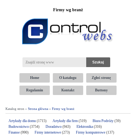
Firmy wg branż
Home
O katalogu
Zgłoś stronę
Regulamin
Kontakt
Buttony
Katalog stron »
Strona główna
»
Firmy wg branż
Artykuły dla domu
(1715)
Artykuły dla firm
(519)
Biura Podróży
(59)
Budownictwo
(3754)
Doradztwo
(943)
Elektronika
(316)
Finanse
(990)
Firmy internetowe
(273)
Firmy komputerowe
(137)