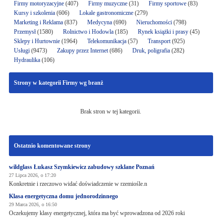
Firmy motoryzacyjne
(407)
Firmy muzyczne
(31)
Firmy sportowe
(83)
Kursy i szkolenia
(606)
Lokale gastronomiczne
(279)
Marketing i Reklama
(837)
Medycyna
(690)
Nieruchomości
(798)
Przemysł
(1580)
Rolnictwo i Hodowla
(185)
Rynek książki i prasy
(45)
Sklepy i Hurtownie
(1964)
Telekomunikacja
(57)
Transport
(925)
Usługi
(9473)
Zakupy przez Internet
(686)
Druk, poligrafia
(282)
Hydraulika
(106)
Strony w kategorii Firmy wg branż
Brak stron w tej kategorii.
Ostatnio komentowane strony
wildglass Łukasz Szymkiewicz zabudowy szklane Poznań
27 Lipca 2026, o 17:20
Konkretnie i rzeczowo widać doświadczenie w rzemiośle.n
Klasa energetyczna domu jednorodzinnego
29 Marca 2026, o 16:50
Oczekujemy klasy energetycznej, która ma być wprowadzona od 2026 roki