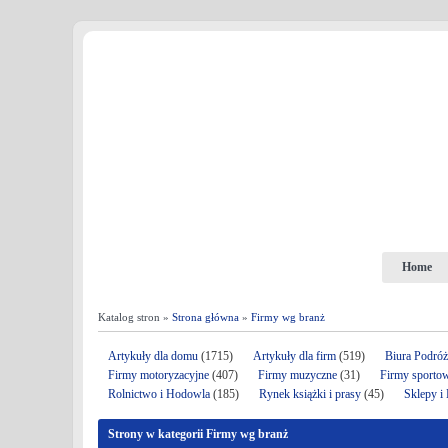
Home
Katalog stron »
Strona główna
»
Firmy wg branż
Artykuły dla domu
(1715)
Artykuły dla firm
(519)
Biura Podró
Firmy motoryzacyjne
(407)
Firmy muzyczne
(31)
Firmy sporto
Rolnictwo i Hodowla
(185)
Rynek książki i prasy
(45)
Sklepy i
Strony w kategorii Firmy wg branż