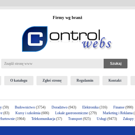
Firmy wg branż
O katalogu
Zgłoś stronę
Regulamin
Kontakt
ży
(59)
Budownictwo
(3754)
Doradztwo
(943)
Elektronika
(316)
Finanse
(990)
we
(83)
Kursy i szkolenia
(606)
Lokale gastronomiczne
(279)
Marketing i Reklama
(
 Hurtownie
(1964)
Telekomunikacja
(57)
Transport
(925)
Usługi
(9473)
Zakupy p