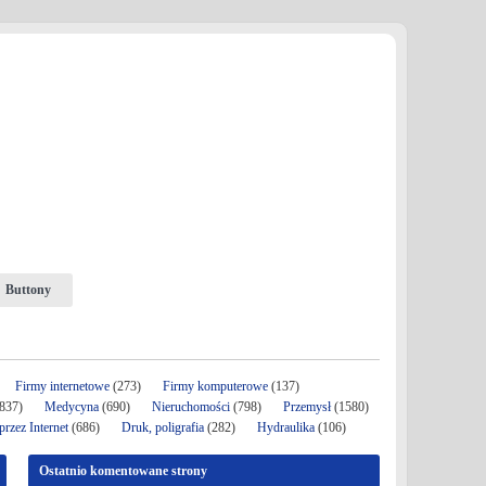
Buttony
Firmy internetowe
(273)
Firmy komputerowe
(137)
837)
Medycyna
(690)
Nieruchomości
(798)
Przemysł
(1580)
rzez Internet
(686)
Druk, poligrafia
(282)
Hydraulika
(106)
Ostatnio komentowane strony