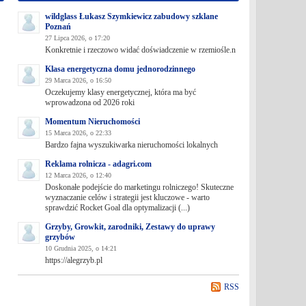
wildglass Łukasz Szymkiewicz zabudowy szklane
Poznań
27 Lipca 2026, o 17:20
Konkretnie i rzeczowo widać doświadczenie w rzemiośle.n
Klasa energetyczna domu jednorodzinnego
29 Marca 2026, o 16:50
Oczekujemy klasy energetycznej, która ma być
wprowadzona od 2026 roki
Momentum Nieruchomości
15 Marca 2026, o 22:33
Bardzo fajna wyszukiwarka nieruchomości lokalnych
Reklama rolnicza - adagri.com
12 Marca 2026, o 12:40
Doskonałe podejście do marketingu rolniczego! Skuteczne
wyznaczanie celów i strategii jest kluczowe - warto
sprawdzić Rocket Goal dla optymalizacji (...)
Grzyby, Growkit, zarodniki, Zestawy do uprawy
grzybów
10 Grudnia 2025, o 14:21
https://alegrzyb.pl
RSS