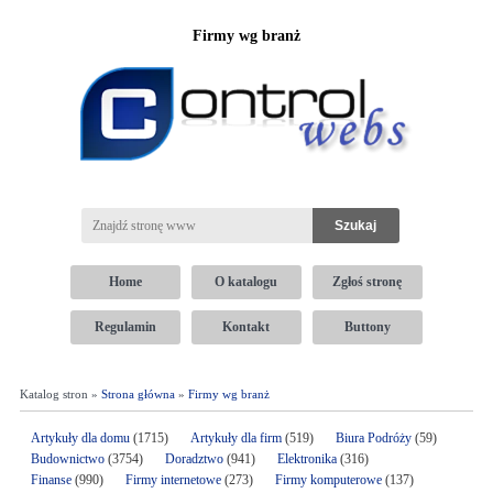
Firmy wg branż
Home
O katalogu
Zgłoś stronę
Regulamin
Kontakt
Buttony
Katalog stron »
Strona główna
»
Firmy wg branż
Artykuły dla domu
(1715)
Artykuły dla firm
(519)
Biura Podróży
(59)
Budownictwo
(3754)
Doradztwo
(941)
Elektronika
(316)
Finanse
(990)
Firmy internetowe
(273)
Firmy komputerowe
(137)