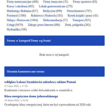
Firmy motoryzacyjne
(406)
Firmy muzyczne
(31)
Firmy sportowe
(83)
Kursy i szkolenia
(605)
Lokale gastronomiczne
(279)
Marketing i Reklama
(837)
Medycyna
(690)
Nieruchomości
(797)
Przemysł
(1580)
Rolnictwo i Hodowla
(185)
Rynek książki i prasy
(45)
Sklepy i Hurtownie
(1964)
Telekomunikacja
(57)
Transport
(925)
Usługi
(9470)
Zakupy przez Internet
(686)
Druk, poligrafia
(282)
Hydraulika
(106)
Strony w kategorii Firmy wg branż
Brak stron w tej kategorii.
Ostatnio komentowane strony
wildglass Łukasz Szymkiewicz zabudowy szklane Poznań
27 Lipca 2026, o 17:20
Konkretnie i rzeczowo widać doświadczenie w rzemiośle.n
Klasa energetyczna domu jednorodzinnego
29 Marca 2026, o 16:50
Oczekujemy klasy energetycznej, która ma być wprowadzona od 2026 roki