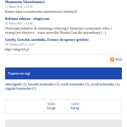
Momentum Nieruchomości
15 Marca 2026, o 22:33
Bardzo fajna wyszukiwarka nieruchomości lokalnych
Reklama rolnicza - adagri.com
12 Marca 2026, o 12:40
Doskonałe podejście do marketingu rolniczego! Skuteczne wyznaczanie celów i
strategii jest kluczowe - warto sprawdzić Rocket Goal dla optymalizacji (...)
Grzyby, Growkit, zarodniki, Zestawy do uprawy grzybów
10 Grudnia 2025, o 14:21
https://alegrzyb.pl
RSS
Najnowsze tagi
miniciągniki
(1),
kosiarki komunalne
(1),
rynek komunalny
(1),
portal komunalny
(1),
ciągniki komunalne
(2)
30485
16845