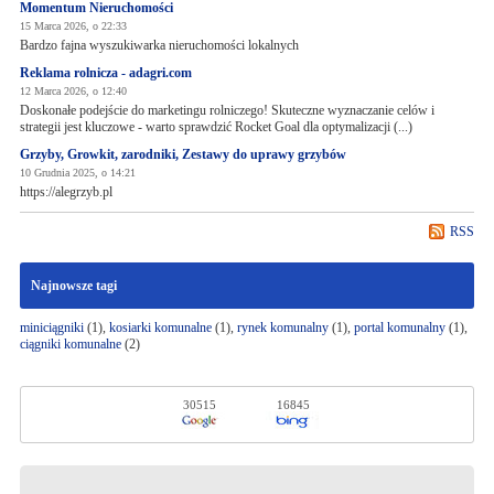
Momentum Nieruchomości
15 Marca 2026, o 22:33
Bardzo fajna wyszukiwarka nieruchomości lokalnych
Reklama rolnicza - adagri.com
12 Marca 2026, o 12:40
Doskonałe podejście do marketingu rolniczego! Skuteczne wyznaczanie celów i
strategii jest kluczowe - warto sprawdzić Rocket Goal dla optymalizacji (...)
Grzyby, Growkit, zarodniki, Zestawy do uprawy grzybów
10 Grudnia 2025, o 14:21
https://alegrzyb.pl
RSS
Najnowsze tagi
miniciągniki
(1),
kosiarki komunalne
(1),
rynek komunalny
(1),
portal komunalny
(1),
ciągniki komunalne
(2)
30515
16845