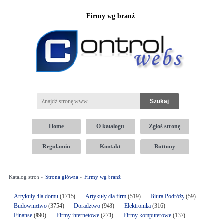
Firmy wg branż
Home
O katalogu
Zgłoś stronę
Regulamin
Kontakt
Buttony
Katalog stron »
Strona główna
»
Firmy wg branż
Artykuły dla domu
(1715)
Artykuły dla firm
(519)
Biura Podróży
(59)
Budownictwo
(3754)
Doradztwo
(943)
Elektronika
(316)
Finanse
(990)
Firmy internetowe
(273)
Firmy komputerowe
(137)