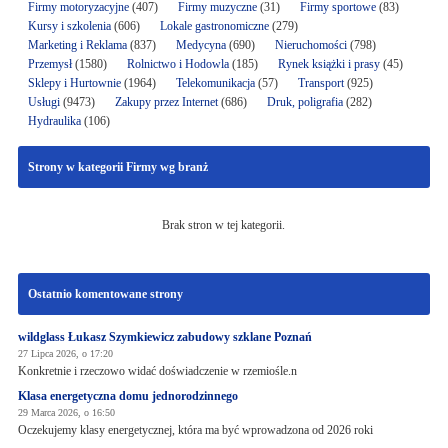
Firmy motoryzacyjne
(407)
Firmy muzyczne
(31)
Firmy sportowe
(83)
Kursy i szkolenia
(606)
Lokale gastronomiczne
(279)
Marketing i Reklama
(837)
Medycyna
(690)
Nieruchomości
(798)
Przemysł
(1580)
Rolnictwo i Hodowla
(185)
Rynek książki i prasy
(45)
Sklepy i Hurtownie
(1964)
Telekomunikacja
(57)
Transport
(925)
Usługi
(9473)
Zakupy przez Internet
(686)
Druk, poligrafia
(282)
Hydraulika
(106)
Strony w kategorii Firmy wg branż
Brak stron w tej kategorii.
Ostatnio komentowane strony
wildglass Łukasz Szymkiewicz zabudowy szklane Poznań
27 Lipca 2026, o 17:20
Konkretnie i rzeczowo widać doświadczenie w rzemiośle.n
Klasa energetyczna domu jednorodzinnego
29 Marca 2026, o 16:50
Oczekujemy klasy energetycznej, która ma być wprowadzona od 2026 roki