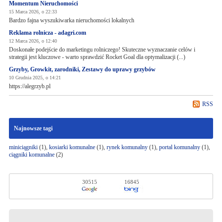
Momentum Nieruchomości
15 Marca 2026, o 22:33
Bardzo fajna wyszukiwarka nieruchomości lokalnych
Reklama rolnicza - adagri.com
12 Marca 2026, o 12:40
Doskonałe podejście do marketingu rolniczego! Skuteczne wyznaczanie celów i
strategii jest kluczowe - warto sprawdzić Rocket Goal dla optymalizacji (...)
Grzyby, Growkit, zarodniki, Zestawy do uprawy grzybów
10 Grudnia 2025, o 14:21
https://alegrzyb.pl
RSS
Najnowsze tagi
miniciągniki
(1),
kosiarki komunalne
(1),
rynek komunalny
(1),
portal komunalny
(1),
ciągniki komunalne
(2)
30515
16845