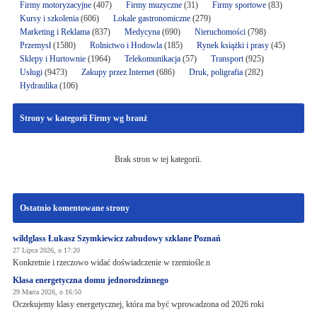
Firmy motoryzacyjne
(407)
Firmy muzyczne
(31)
Firmy sportowe
(83)
Kursy i szkolenia
(606)
Lokale gastronomiczne
(279)
Marketing i Reklama
(837)
Medycyna
(690)
Nieruchomości
(798)
Przemysł
(1580)
Rolnictwo i Hodowla
(185)
Rynek książki i prasy
(45)
Sklepy i Hurtownie
(1964)
Telekomunikacja
(57)
Transport
(925)
Usługi
(9473)
Zakupy przez Internet
(686)
Druk, poligrafia
(282)
Hydraulika
(106)
Strony w kategorii Firmy wg branż
Brak stron w tej kategorii.
Ostatnio komentowane strony
wildglass Łukasz Szymkiewicz zabudowy szklane Poznań
27 Lipca 2026, o 17:20
Konkretnie i rzeczowo widać doświadczenie w rzemiośle.n
Klasa energetyczna domu jednorodzinnego
29 Marca 2026, o 16:50
Oczekujemy klasy energetycznej, która ma być wprowadzona od 2026 roki