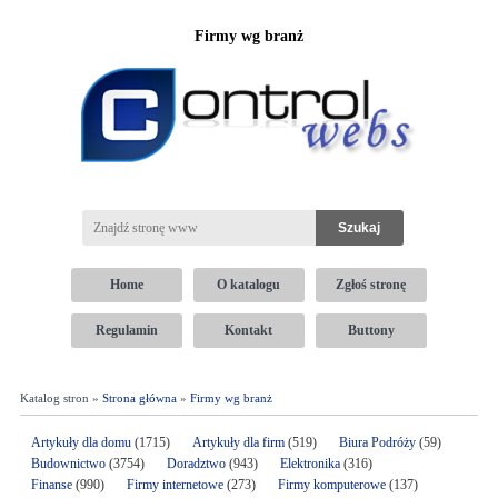
Firmy wg branż
Home
O katalogu
Zgłoś stronę
Regulamin
Kontakt
Buttony
Katalog stron »
Strona główna
»
Firmy wg branż
Artykuły dla domu
(1715)
Artykuły dla firm
(519)
Biura Podróży
(59)
Budownictwo
(3754)
Doradztwo
(943)
Elektronika
(316)
Finanse
(990)
Firmy internetowe
(273)
Firmy komputerowe
(137)