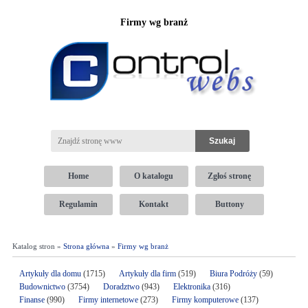
Firmy wg branż
Home
O katalogu
Zgłoś stronę
Regulamin
Kontakt
Buttony
Katalog stron »
Strona główna
»
Firmy wg branż
Artykuły dla domu
(1715)
Artykuły dla firm
(519)
Biura Podróży
(59)
Budownictwo
(3754)
Doradztwo
(943)
Elektronika
(316)
Finanse
(990)
Firmy internetowe
(273)
Firmy komputerowe
(137)