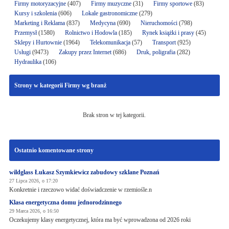
Firmy motoryzacyjne
(407)
Firmy muzyczne
(31)
Firmy sportowe
(83)
Kursy i szkolenia
(606)
Lokale gastronomiczne
(279)
Marketing i Reklama
(837)
Medycyna
(690)
Nieruchomości
(798)
Przemysł
(1580)
Rolnictwo i Hodowla
(185)
Rynek książki i prasy
(45)
Sklepy i Hurtownie
(1964)
Telekomunikacja
(57)
Transport
(925)
Usługi
(9473)
Zakupy przez Internet
(686)
Druk, poligrafia
(282)
Hydraulika
(106)
Strony w kategorii Firmy wg branż
Brak stron w tej kategorii.
Ostatnio komentowane strony
wildglass Łukasz Szymkiewicz zabudowy szklane Poznań
27 Lipca 2026, o 17:20
Konkretnie i rzeczowo widać doświadczenie w rzemiośle.n
Klasa energetyczna domu jednorodzinnego
29 Marca 2026, o 16:50
Oczekujemy klasy energetycznej, która ma być wprowadzona od 2026 roki