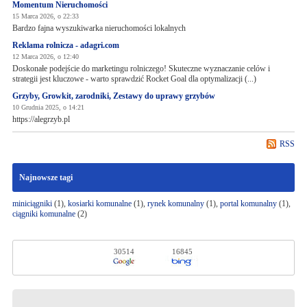
Momentum Nieruchomości
15 Marca 2026, o 22:33
Bardzo fajna wyszukiwarka nieruchomości lokalnych
Reklama rolnicza - adagri.com
12 Marca 2026, o 12:40
Doskonałe podejście do marketingu rolniczego! Skuteczne wyznaczanie celów i
strategii jest kluczowe - warto sprawdzić Rocket Goal dla optymalizacji (...)
Grzyby, Growkit, zarodniki, Zestawy do uprawy grzybów
10 Grudnia 2025, o 14:21
https://alegrzyb.pl
RSS
Najnowsze tagi
miniciągniki
(1),
kosiarki komunalne
(1),
rynek komunalny
(1),
portal komunalny
(1),
ciągniki komunalne
(2)
30514
16845