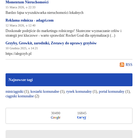
Momentum Nieruchomości
15 Marca 2026, o 22:33
Bardzo fajna wyszukiwarka nieruchomości lokalnych
Reklama rolnicza - adagri.com
12 Marca 2026, o 12:40
Doskonałe podejście do marketingu rolniczego! Skuteczne wyznaczanie celów i
strategii jest kluczowe - warto sprawdzić Rocket Goal dla optymalizacji (...)
Grzyby, Growkit, zarodniki, Zestawy do uprawy grzybów
10 Grudnia 2025, o 14:21
https://alegrzyb.pl
RSS
Najnowsze tagi
miniciągniki
(1),
kosiarki komunalne
(1),
rynek komunalny
(1),
portal komunalny
(1),
ciągniki komunalne
(2)
30490
16845