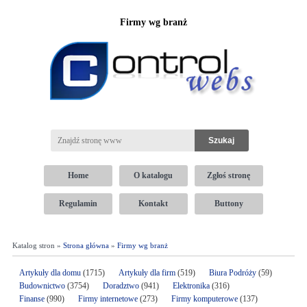
Firmy wg branż
Home
O katalogu
Zgłoś stronę
Regulamin
Kontakt
Buttony
Katalog stron »
Strona główna
»
Firmy wg branż
Artykuły dla domu
(1715)
Artykuły dla firm
(519)
Biura Podróży
(59)
Budownictwo
(3754)
Doradztwo
(941)
Elektronika
(316)
Finanse
(990)
Firmy internetowe
(273)
Firmy komputerowe
(137)