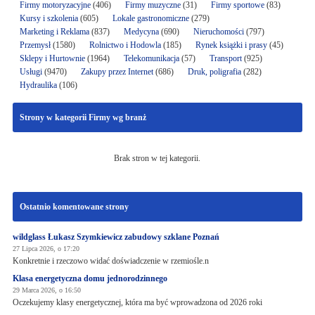
Firmy motoryzacyjne
(406)
Firmy muzyczne
(31)
Firmy sportowe
(83)
Kursy i szkolenia
(605)
Lokale gastronomiczne
(279)
Marketing i Reklama
(837)
Medycyna
(690)
Nieruchomości
(797)
Przemysł
(1580)
Rolnictwo i Hodowla
(185)
Rynek książki i prasy
(45)
Sklepy i Hurtownie
(1964)
Telekomunikacja
(57)
Transport
(925)
Usługi
(9470)
Zakupy przez Internet
(686)
Druk, poligrafia
(282)
Hydraulika
(106)
Strony w kategorii Firmy wg branż
Brak stron w tej kategorii.
Ostatnio komentowane strony
wildglass Łukasz Szymkiewicz zabudowy szklane Poznań
27 Lipca 2026, o 17:20
Konkretnie i rzeczowo widać doświadczenie w rzemiośle.n
Klasa energetyczna domu jednorodzinnego
29 Marca 2026, o 16:50
Oczekujemy klasy energetycznej, która ma być wprowadzona od 2026 roki