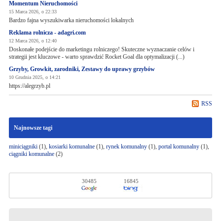
Momentum Nieruchomości
15 Marca 2026, o 22:33
Bardzo fajna wyszukiwarka nieruchomości lokalnych
Reklama rolnicza - adagri.com
12 Marca 2026, o 12:40
Doskonałe podejście do marketingu rolniczego! Skuteczne wyznaczanie celów i
strategii jest kluczowe - warto sprawdzić Rocket Goal dla optymalizacji (...)
Grzyby, Growkit, zarodniki, Zestawy do uprawy grzybów
10 Grudnia 2025, o 14:21
https://alegrzyb.pl
RSS
Najnowsze tagi
miniciągniki
(1),
kosiarki komunalne
(1),
rynek komunalny
(1),
portal komunalny
(1),
ciągniki komunalne
(2)
30485
16845