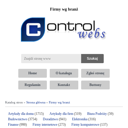
Firmy wg branż
Home
O katalogu
Zgłoś stronę
Regulamin
Kontakt
Buttony
Katalog stron »
Strona główna
»
Firmy wg branż
Artykuły dla domu
(1715)
Artykuły dla firm
(519)
Biura Podróży
(59)
Budownictwo
(3754)
Doradztwo
(941)
Elektronika
(316)
Finanse
(990)
Firmy internetowe
(273)
Firmy komputerowe
(137)