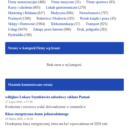
Firmy motoryzacyjne
(406)
Firmy muzyczne
(31)
Firmy sportowe
(83)
Kursy i szkolenia
(605)
Lokale gastronomiczne
(279)
Marketing i Reklama
(837)
Medycyna
(690)
Nieruchomości
(797)
Przemysł
(1580)
Rolnictwo i Hodowla
(185)
Rynek książki i prasy
(45)
Sklepy i Hurtownie
(1964)
Telekomunikacja
(57)
Transport
(925)
Usługi
(9470)
Zakupy przez Internet
(686)
Druk, poligrafia
(282)
Hydraulika
(106)
Strony w kategorii Firmy wg branż
Brak stron w tej kategorii.
Ostatnio komentowane strony
wildglass Łukasz Szymkiewicz zabudowy szklane Poznań
27 Lipca 2026, o 17:20
Konkretnie i rzeczowo widać doświadczenie w rzemiośle.n
Klasa energetyczna domu jednorodzinnego
29 Marca 2026, o 16:50
Oczekujemy klasy energetycznej, która ma być wprowadzona od 2026 roki