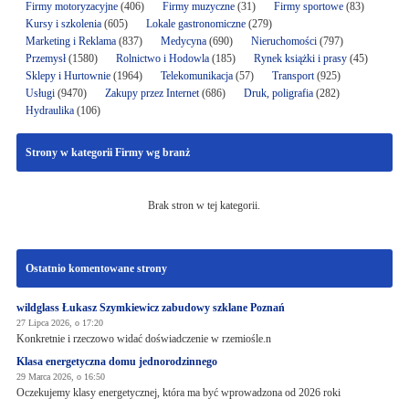
Firmy motoryzacyjne
(406)
Firmy muzyczne
(31)
Firmy sportowe
(83)
Kursy i szkolenia
(605)
Lokale gastronomiczne
(279)
Marketing i Reklama
(837)
Medycyna
(690)
Nieruchomości
(797)
Przemysł
(1580)
Rolnictwo i Hodowla
(185)
Rynek książki i prasy
(45)
Sklepy i Hurtownie
(1964)
Telekomunikacja
(57)
Transport
(925)
Usługi
(9470)
Zakupy przez Internet
(686)
Druk, poligrafia
(282)
Hydraulika
(106)
Strony w kategorii Firmy wg branż
Brak stron w tej kategorii.
Ostatnio komentowane strony
wildglass Łukasz Szymkiewicz zabudowy szklane Poznań
27 Lipca 2026, o 17:20
Konkretnie i rzeczowo widać doświadczenie w rzemiośle.n
Klasa energetyczna domu jednorodzinnego
29 Marca 2026, o 16:50
Oczekujemy klasy energetycznej, która ma być wprowadzona od 2026 roki