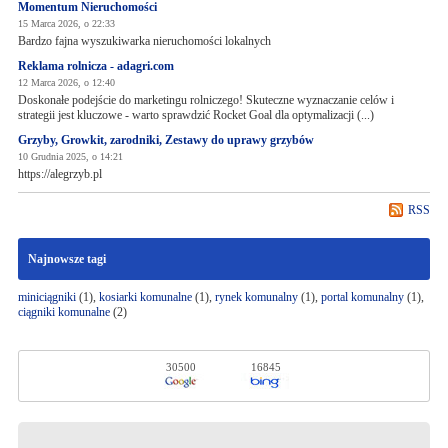
Momentum Nieruchomości
15 Marca 2026, o 22:33
Bardzo fajna wyszukiwarka nieruchomości lokalnych
Reklama rolnicza - adagri.com
12 Marca 2026, o 12:40
Doskonałe podejście do marketingu rolniczego! Skuteczne wyznaczanie celów i
strategii jest kluczowe - warto sprawdzić Rocket Goal dla optymalizacji (...)
Grzyby, Growkit, zarodniki, Zestawy do uprawy grzybów
10 Grudnia 2025, o 14:21
https://alegrzyb.pl
RSS
Najnowsze tagi
miniciągniki
(1),
kosiarki komunalne
(1),
rynek komunalny
(1),
portal komunalny
(1),
ciągniki komunalne
(2)
30500
16845