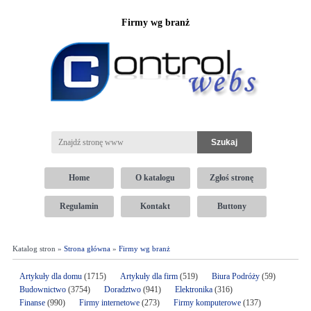
Firmy wg branż
Home
O katalogu
Zgłoś stronę
Regulamin
Kontakt
Buttony
Katalog stron »
Strona główna
»
Firmy wg branż
Artykuły dla domu
(1715)
Artykuły dla firm
(519)
Biura Podróży
(59)
Budownictwo
(3754)
Doradztwo
(941)
Elektronika
(316)
Finanse
(990)
Firmy internetowe
(273)
Firmy komputerowe
(137)