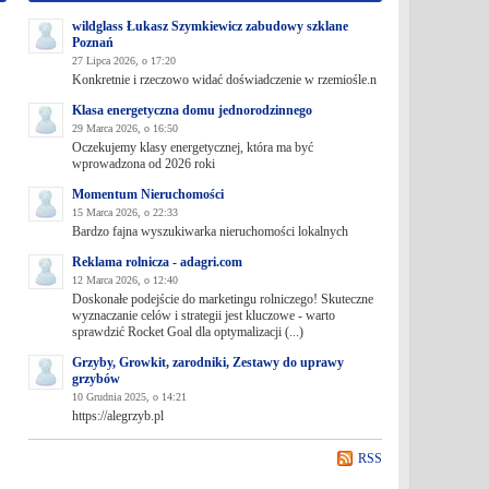
wildglass Łukasz Szymkiewicz zabudowy szklane
Poznań
27 Lipca 2026, o 17:20
Konkretnie i rzeczowo widać doświadczenie w rzemiośle.n
Klasa energetyczna domu jednorodzinnego
29 Marca 2026, o 16:50
Oczekujemy klasy energetycznej, która ma być
wprowadzona od 2026 roki
Momentum Nieruchomości
15 Marca 2026, o 22:33
Bardzo fajna wyszukiwarka nieruchomości lokalnych
Reklama rolnicza - adagri.com
12 Marca 2026, o 12:40
Doskonałe podejście do marketingu rolniczego! Skuteczne
wyznaczanie celów i strategii jest kluczowe - warto
sprawdzić Rocket Goal dla optymalizacji (...)
Grzyby, Growkit, zarodniki, Zestawy do uprawy
grzybów
10 Grudnia 2025, o 14:21
https://alegrzyb.pl
RSS