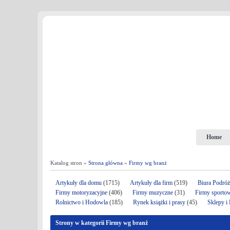
Home
Katalog stron »
Strona główna
»
Firmy wg branż
Artykuły dla domu
(1715)
Artykuły dla firm
(519)
Biura Podró
Firmy motoryzacyjne
(406)
Firmy muzyczne
(31)
Firmy sporto
Rolnictwo i Hodowla
(185)
Rynek książki i prasy
(45)
Sklepy i
Strony w kategorii Firmy wg branż