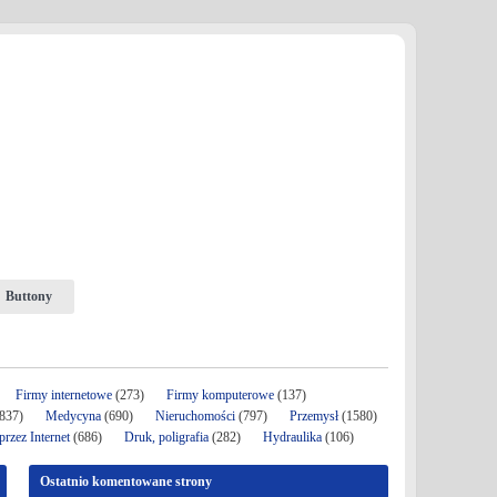
Buttony
Firmy internetowe
(273)
Firmy komputerowe
(137)
837)
Medycyna
(690)
Nieruchomości
(797)
Przemysł
(1580)
rzez Internet
(686)
Druk, poligrafia
(282)
Hydraulika
(106)
Ostatnio komentowane strony