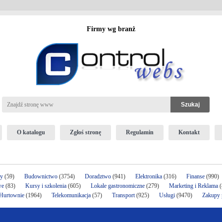
Firmy wg branż
O katalogu
Zgłoś stronę
Regulamin
Kontakt
ży
(59)
Budownictwo
(3754)
Doradztwo
(941)
Elektronika
(316)
Finanse
(990)
we
(83)
Kursy i szkolenia
(605)
Lokale gastronomiczne
(279)
Marketing i Reklama
(
 Hurtownie
(1964)
Telekomunikacja
(57)
Transport
(925)
Usługi
(9470)
Zakupy p