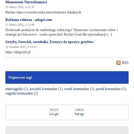
Momentum Nieruchomości
15 Marca 2026, o 22:33
Bardzo fajna wyszukiwarka nieruchomości lokalnych
Reklama rolnicza - adagri.com
12 Marca 2026, o 12:40
Doskonałe podejście do marketingu rolniczego! Skuteczne wyznaczanie celów i
strategii jest kluczowe - warto sprawdzić Rocket Goal dla optymalizacji (...)
Grzyby, Growkit, zarodniki, Zestawy do uprawy grzybów
10 Grudnia 2025, o 14:21
https://alegrzyb.pl
RSS
Najnowsze tagi
miniciągniki
(1),
kosiarki komunalne
(1),
rynek komunalny
(1),
portal komunalny
(1),
ciągniki komunalne
(2)
30515
16845