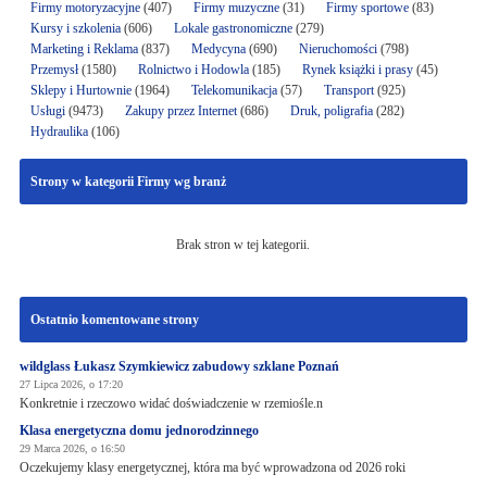
Firmy motoryzacyjne
(407)
Firmy muzyczne
(31)
Firmy sportowe
(83)
Kursy i szkolenia
(606)
Lokale gastronomiczne
(279)
Marketing i Reklama
(837)
Medycyna
(690)
Nieruchomości
(798)
Przemysł
(1580)
Rolnictwo i Hodowla
(185)
Rynek książki i prasy
(45)
Sklepy i Hurtownie
(1964)
Telekomunikacja
(57)
Transport
(925)
Usługi
(9473)
Zakupy przez Internet
(686)
Druk, poligrafia
(282)
Hydraulika
(106)
Strony w kategorii Firmy wg branż
Brak stron w tej kategorii.
Ostatnio komentowane strony
wildglass Łukasz Szymkiewicz zabudowy szklane Poznań
27 Lipca 2026, o 17:20
Konkretnie i rzeczowo widać doświadczenie w rzemiośle.n
Klasa energetyczna domu jednorodzinnego
29 Marca 2026, o 16:50
Oczekujemy klasy energetycznej, która ma być wprowadzona od 2026 roki