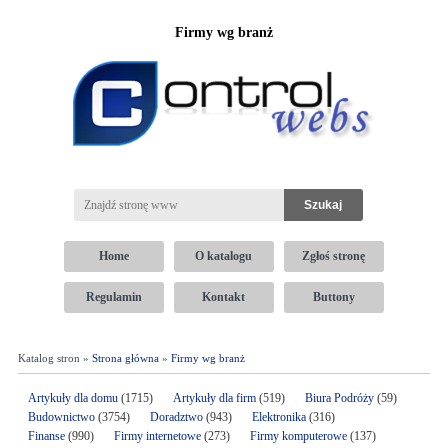
Firmy wg branż
Home
O katalogu
Zgłoś stronę
Regulamin
Kontakt
Buttony
Katalog stron »
Strona główna
»
Firmy wg branż
Artykuły dla domu
(1715)
Artykuły dla firm
(519)
Biura Podróży
(59)
Budownictwo
(3754)
Doradztwo
(943)
Elektronika
(316)
Finanse
(990)
Firmy internetowe
(273)
Firmy komputerowe
(137)