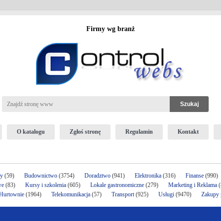
Firmy wg branż
O katalogu
Zgłoś stronę
Regulamin
Kontakt
ży
(59)
Budownictwo
(3754)
Doradztwo
(941)
Elektronika
(316)
Finanse
(990)
we
(83)
Kursy i szkolenia
(605)
Lokale gastronomiczne
(279)
Marketing i Reklama
(
 Hurtownie
(1964)
Telekomunikacja
(57)
Transport
(925)
Usługi
(9470)
Zakupy p