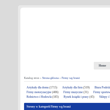
Home
Katalog stron »
Strona główna
»
Firmy wg branż
Artykuły dla domu
(1715)
Artykuły dla firm
(519)
Biura Podró
Firmy motoryzacyjne
(406)
Firmy muzyczne
(31)
Firmy sporto
Rolnictwo i Hodowla
(185)
Rynek książki i prasy
(45)
Sklepy i
Strony w kategorii Firmy wg branż