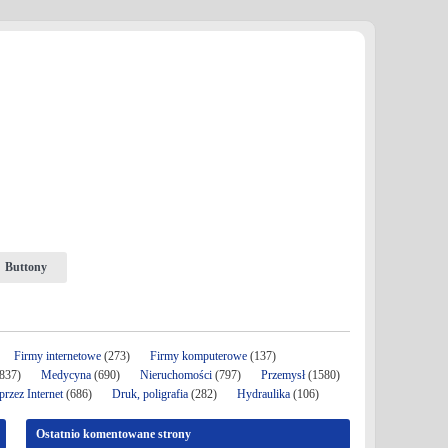
Buttony
Firmy internetowe
(273)
Firmy komputerowe
(137)
837)
Medycyna
(690)
Nieruchomości
(797)
Przemysł
(1580)
rzez Internet
(686)
Druk, poligrafia
(282)
Hydraulika
(106)
Ostatnio komentowane strony