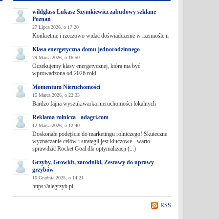
wildglass Łukasz Szymkiewicz zabudowy szklane
Poznań
27 Lipca 2026, o 17:20
Konkretnie i rzeczowo widać doświadczenie w rzemiośle.n
Klasa energetyczna domu jednorodzinnego
29 Marca 2026, o 16:50
Oczekujemy klasy energetycznej, która ma być
wprowadzona od 2026 roki
Momentum Nieruchomości
15 Marca 2026, o 22:33
Bardzo fajna wyszukiwarka nieruchomości lokalnych
Reklama rolnicza - adagri.com
12 Marca 2026, o 12:40
Doskonałe podejście do marketingu rolniczego! Skuteczne
wyznaczanie celów i strategii jest kluczowe - warto
sprawdzić Rocket Goal dla optymalizacji (...)
Grzyby, Growkit, zarodniki, Zestawy do uprawy
grzybów
10 Grudnia 2025, o 14:21
https://alegrzyb.pl
RSS