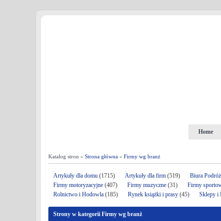
Home
Katalog stron »
Strona główna
»
Firmy wg branż
Artykuły dla domu
(1715)
Artykuły dla firm
(519)
Biura Podró
Firmy motoryzacyjne
(407)
Firmy muzyczne
(31)
Firmy sporto
Rolnictwo i Hodowla
(185)
Rynek książki i prasy
(45)
Sklepy i
Strony w kategorii Firmy wg branż