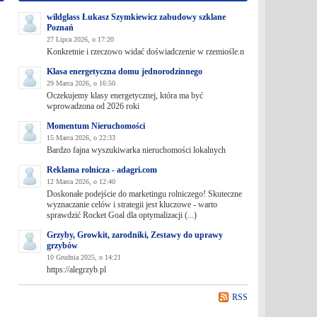
wildglass Łukasz Szymkiewicz zabudowy szklane
Poznań
27 Lipca 2026, o 17:20
Konkretnie i rzeczowo widać doświadczenie w rzemiośle.n
Klasa energetyczna domu jednorodzinnego
29 Marca 2026, o 16:50
Oczekujemy klasy energetycznej, która ma być
wprowadzona od 2026 roki
Momentum Nieruchomości
15 Marca 2026, o 22:33
Bardzo fajna wyszukiwarka nieruchomości lokalnych
Reklama rolnicza - adagri.com
12 Marca 2026, o 12:40
Doskonałe podejście do marketingu rolniczego! Skuteczne
wyznaczanie celów i strategii jest kluczowe - warto
sprawdzić Rocket Goal dla optymalizacji (...)
Grzyby, Growkit, zarodniki, Zestawy do uprawy
grzybów
10 Grudnia 2025, o 14:21
https://alegrzyb.pl
RSS