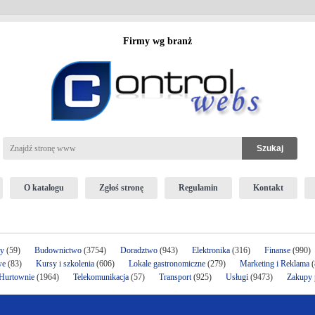
Firmy wg branż
O katalogu
Zgłoś stronę
Regulamin
Kontakt
ży
(59)
Budownictwo
(3754)
Doradztwo
(943)
Elektronika
(316)
Finanse
(990)
we
(83)
Kursy i szkolenia
(606)
Lokale gastronomiczne
(279)
Marketing i Reklama
(
 Hurtownie
(1964)
Telekomunikacja
(57)
Transport
(925)
Usługi
(9473)
Zakupy p