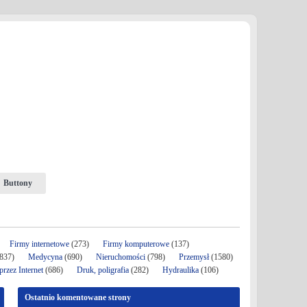
Buttony
Firmy internetowe
(273)
Firmy komputerowe
(137)
837)
Medycyna
(690)
Nieruchomości
(798)
Przemysł
(1580)
rzez Internet
(686)
Druk, poligrafia
(282)
Hydraulika
(106)
Ostatnio komentowane strony