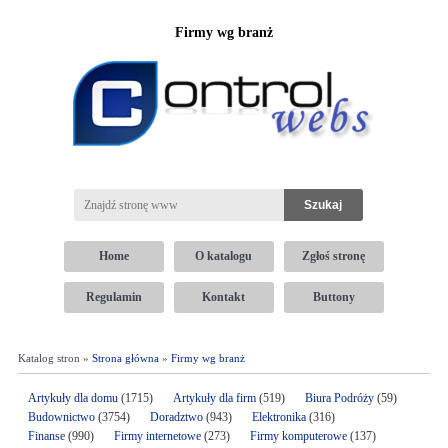
Firmy wg branż
Home
O katalogu
Zgłoś stronę
Regulamin
Kontakt
Buttony
Katalog stron »
Strona główna
»
Firmy wg branż
Artykuły dla domu
(1715)
Artykuły dla firm
(519)
Biura Podróży
(59)
Budownictwo
(3754)
Doradztwo
(943)
Elektronika
(316)
Finanse
(990)
Firmy internetowe
(273)
Firmy komputerowe
(137)