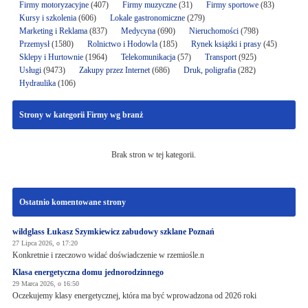
Firmy motoryzacyjne
(407)
Firmy muzyczne
(31)
Firmy sportowe
(83)
Kursy i szkolenia
(606)
Lokale gastronomiczne
(279)
Marketing i Reklama
(837)
Medycyna
(690)
Nieruchomości
(798)
Przemysł
(1580)
Rolnictwo i Hodowla
(185)
Rynek książki i prasy
(45)
Sklepy i Hurtownie
(1964)
Telekomunikacja
(57)
Transport
(925)
Usługi
(9473)
Zakupy przez Internet
(686)
Druk, poligrafia
(282)
Hydraulika
(106)
Strony w kategorii Firmy wg branż
Brak stron w tej kategorii.
Ostatnio komentowane strony
wildglass Łukasz Szymkiewicz zabudowy szklane Poznań
27 Lipca 2026, o 17:20
Konkretnie i rzeczowo widać doświadczenie w rzemiośle.n
Klasa energetyczna domu jednorodzinnego
29 Marca 2026, o 16:50
Oczekujemy klasy energetycznej, która ma być wprowadzona od 2026 roki