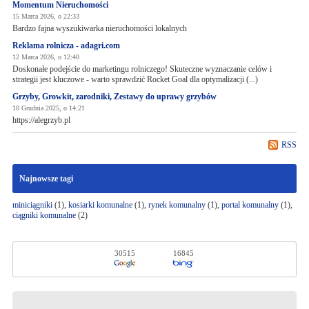
Momentum Nieruchomości
15 Marca 2026, o 22:33
Bardzo fajna wyszukiwarka nieruchomości lokalnych
Reklama rolnicza - adagri.com
12 Marca 2026, o 12:40
Doskonałe podejście do marketingu rolniczego! Skuteczne wyznaczanie celów i
strategii jest kluczowe - warto sprawdzić Rocket Goal dla optymalizacji (...)
Grzyby, Growkit, zarodniki, Zestawy do uprawy grzybów
10 Grudnia 2025, o 14:21
https://alegrzyb.pl
RSS
Najnowsze tagi
miniciągniki
(1),
kosiarki komunalne
(1),
rynek komunalny
(1),
portal komunalny
(1),
ciągniki komunalne
(2)
30515
16845